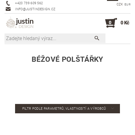
+420 739 609 562
CZK
EUR
INFO@JUSTINDESIGN.CZ
0
0 Kč
BÉŽOVÉ POLŠTÁŘKY
FILTR PODLE PARAMETRŮ, VLASTNOSTÍ A VÝROBCŮ