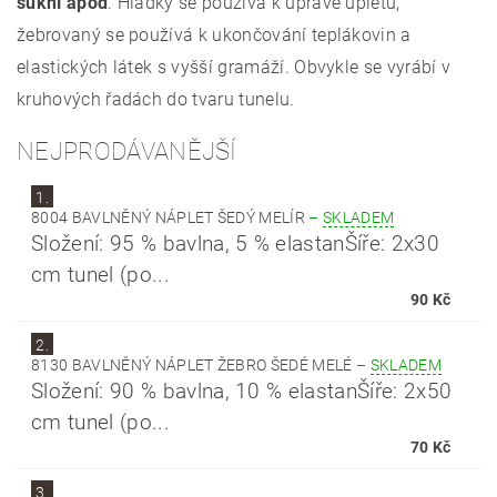
sukní apod
. Hladký se používá k úpravě úpletů,
žebrovaný se používá k ukončování teplákovin a
elastických látek s vyšší gramáží. Obvykle se vyrábí v
kruhových řadách do tvaru tunelu.
NEJPRODÁVANĚJŠÍ
1.
8004 BAVLNĚNÝ NÁPLET ŠEDÝ MELÍR
–
SKLADEM
Složení: 95 % bavlna, 5 % elastanŠíře: 2x30
cm tunel (po...
90 Kč
2.
8130 BAVLNĚNÝ NÁPLET ŽEBRO ŠEDÉ MELÉ
–
SKLADEM
Složení: 90 % bavlna, 10 % elastanŠíře: 2x50
cm tunel (po...
70 Kč
3.