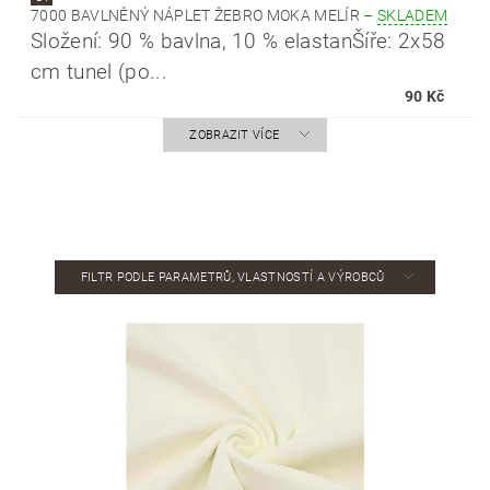
7000 BAVLNĚNÝ NÁPLET ŽEBRO MOKA MELÍR
–
SKLADEM
Složení: 90 % bavlna, 10 % elastanŠíře: 2x58
cm tunel (po...
90 Kč
ZOBRAZIT VÍCE
FILTR PODLE PARAMETRŮ, VLASTNOSTÍ A VÝROBCŮ