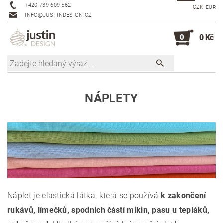
+420 739 609 562
CZK
EUR
INFO@JUSTINDESIGN.CZ
0
0 Kč
NÁPLETY
Náplet je elastická látka, která se používá
k zakončení
rukávů, límečků, spodních částí mikin, pasu u tepláků,