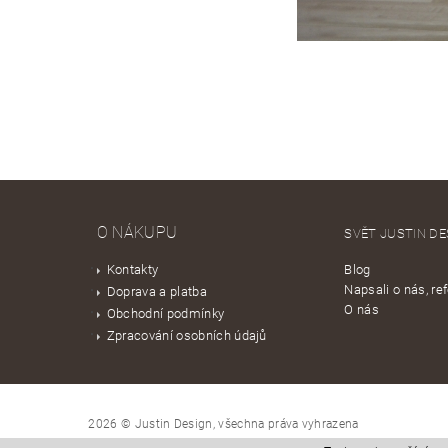
O NÁKUPU
SVĚT JUSTIN DE
Kontakty
Blog
Napsali o nás, re
Doprava a platba
O nás
Obchodní podmínky
Zpracování osobních údajů
2026 © Justin Design, všechna práva vyhrazena