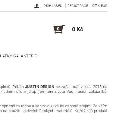
|
CZK
PŘIHLÁŠENÍ
REGISTRACE
EUR
0 Kč
0
LÁTKY, GALANTERIE
DOPLŇKY, KOMPONENTY
oplňků. Příběh
JUSTIN DESIGN
se začal psát v roce 2015 na
ákladním cílem je zpříjemnění života Vás, našich zákazníků.
inejmenším radou a kontrolou kvality osobně stojím. Za vším
o na použití poctivých českých materiálů. Každý náš produkt