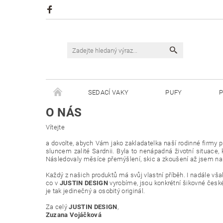
SEDACÍ VAKY
PUFY
P
O NÁS
ŠPAGÁTY JUSTIN
ŠPAGÁTY BISKVIT
Vítejte
a dovolte, abych Vám jako zakladatelka naší rodinné firmy 
sluncem zalité Sardnii. Byla to nenápadná životní situace,
Následovaly měsíce přemýšlení, skic a zkoušení až jsem na j
Každý z našich produktů má svůj vlastní příběh. I nadále v
co v
JUSTIN DESIGN
vyrobíme, jsou konkrétní šikovné česk
je tak jedinečný a osobitý originál.
Za celý
JUSTIN DESIGN
,
Zuzana Vojáčková