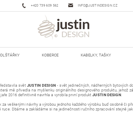
+420 739 609 562
INFO@JUSTINDESIGN.CZ
OLŠTÁŘKY
KOBERCE
KABELKY, TAŠKY
ŠŇŮRY JUSTIN 3 MM
ŠŇŮRY JUSTIN 5 MM
představila svět
JUSTIN DESIGN
- svět jedinečných, nádherných bytových d
 která mě přivedla na myšlenku originálního designového produktu, jehož z
aře 2016 definitivně navrhla a vyrobila první produkt
JUSTIN DESIGN
.
šak za veškerými návrhy a výrobou jednoho každého výrobku buď osobně či př
é ruce. Dbáme a zakládáme si na jedinečnosti ručního zpracování stejně jak