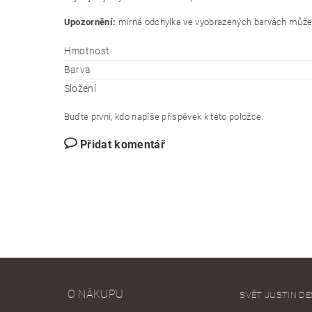
Upozornění:
mírná odchylka ve vyobrazených barvách může b
Hmotnost
Barva
Složení
Buďte první, kdo napíše příspěvek k této položce.
Přidat komentář
O NÁKUPU
SVĚT JUSTIN DE