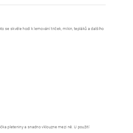
 se skvěle hodí k lemování triček, mikin, tepláků a dalšího
k očka pleteniny a snadno vklouzne mezi ně. U použití