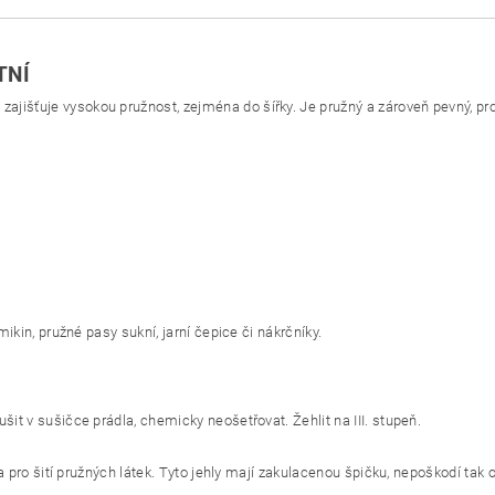
TNÍ
išťuje vysokou pružnost, zejména do šířky. Je pružný a zároveň pevný, proto
mikin, pružné pasy sukní, jarní čepice či nákrčníky.
šit v sušičce prádla, chemicky neošetřovat. Žehlit na III. stupeň.
ena pro šití pružných látek. Tyto jehly mají zakulacenou špičku, nepoškodí ta