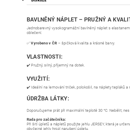
DISKUZE
BAVLNĚNÝ NÁPLET – PRUŽNÝ A KVALI
Jednobarevný vysokogramážní bavlněný náplet s elastanem zaj
oblečení.
✅
Vyrobeno v ČR
– špičková kvalita a krásné barvy.
VLASTNOSTI:
✔️ Pružný, silný, příjemný na dotek.
VYUŽITÍ:
✔️ Ideální na lemování triček, polokošil, na náplety tepláků a 
ÚDRŽBA LÁTKY:
Doporučujeme prát při maximální teplotě 30 °C. Nebělit, nesu
Rada pro začátečníka:
Při šití úpletů a nápletů použijte jehlu JERSEY, která je urč
obyčejné jehly hrozí narušení úpletu.