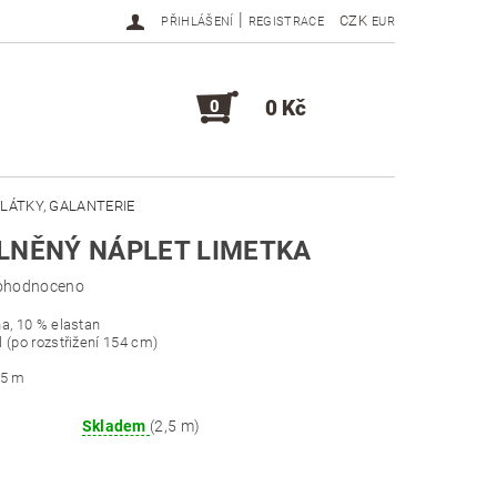
|
CZK
PŘIHLÁŠENÍ
REGISTRACE
EUR
0 Kč
0
LÁTKY, GALANTERIE
LNĚNÝ NÁPLET LIMETKA
DOPLŇKY, KOMPONENTY
ohodnoceno
a, 10 % elastan
 (po rozstřižení 154 cm)
,5 m
Skladem
(2,5 m)
m