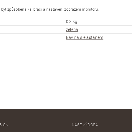
ýt způsobena kalibrací a nastavení zobrazení monitoru.
0.3 kg
zelená
Bavlna s elastanem
SIGN
NAŠE VÝROBA