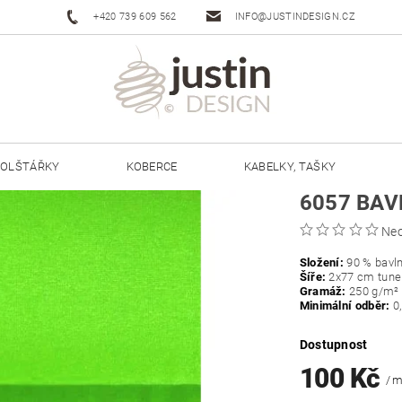
+420 739 609 562
INFO@JUSTINDESIGN.CZ
OLŠTÁŘKY
KOBERCE
KABELKY, TAŠKY
6057 BAV
ŠŇŮRY JUSTIN 3 MM
ŠŇŮRY JUSTIN 5 MM
Ne
Složení:
90 % bavln
Šíře:
2x77 cm tunel
Gramáž:
250
g/m²
Minimální odběr:
0
Dostupnost
100 Kč
/ 