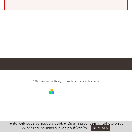
2026 © Justin Design, všechna práva vyhrazena
Vytvořil Shoptet
Tento web používá soubory cookie. Dalším procházením tohoto webu
vyjadřujete souhlas s jejich používáním.
ROZUMÍM