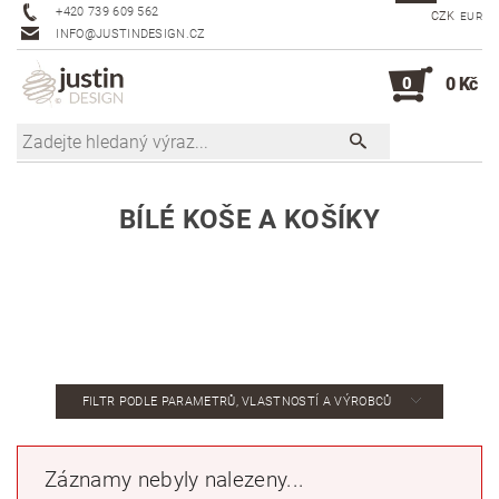
+420 739 609 562
CZK
EUR
INFO@JUSTINDESIGN.CZ
0
0 Kč
BÍLÉ KOŠE A KOŠÍKY
FILTR PODLE PARAMETRŮ, VLASTNOSTÍ A VÝROBCŮ
Záznamy nebyly nalezeny...