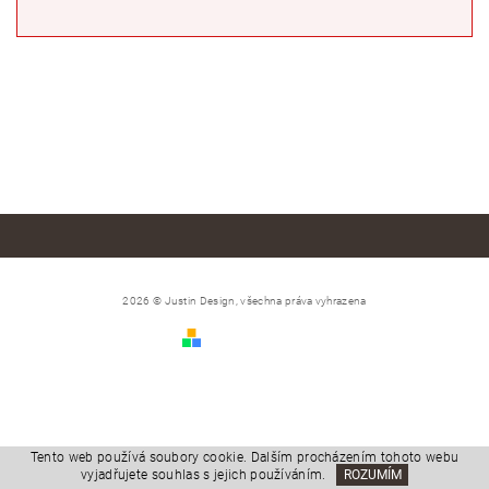
2026 © Justin Design, všechna práva vyhrazena
Vytvořil Shoptet
Tento web používá soubory cookie. Dalším procházením tohoto webu
vyjadřujete souhlas s jejich používáním.
ROZUMÍM