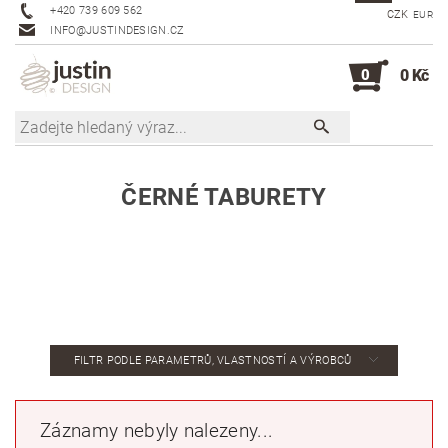
+420 739 609 562
CZK
EUR
INFO@JUSTINDESIGN.CZ
0
0 Kč
ČERNÉ TABURETY
FILTR PODLE PARAMETRŮ, VLASTNOSTÍ A VÝROBCŮ
Záznamy nebyly nalezeny...