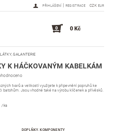
|
CZK
PŘIHLÁŠENÍ
REGISTRACE
EUR
0 Kč
0
LÁTKY, GALANTERIE
KY K HÁČKOVANÝM KABELKÁM
DOPLŇKY, KOMPONENTY
ohodnoceno
zných tvarů a velikostí využijete k připevnění popruhů ke
i batohům. Jsou vhodné také na výrobu klíčenek a přívěsků.
č
/ ks
DOPLŇKY, KOMPONENTY