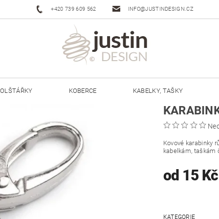
+420 739 609 562
INFO@JUSTINDESIGN.CZ
OLŠTÁŘKY
KOBERCE
KABELKY, TAŠKY
KARABIN
ŠŇŮRY JUSTIN 3 MM
ŠŇŮRY JUSTIN 5 MM
Ne
Kovové karabinky rů
kabelkám, taškám č
od 15 K
KATEGORIE