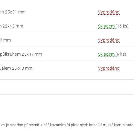
uhem 25x51 mm
Vyprodáno
em 22x45 mm
Skladem
(16 ks)
x37 mm
Vyprodáno
 s půlkruhem 25x47 mm
Skladem
(9 ks)
 oválem 25x43 mm
Vyprodáno
Lze je snadno připevnit k háčkovaným či pletených kabelkám, taškám a bato