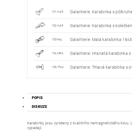
Galanterie: Karabinka s půlkr
101/KAR
Galanterie: Karabinka s kolečk
102/KAR
Galanterie: Malá karabinka 16
103MAL
Galanterie: Hranatá karabinka
104/HRA
Galanterie: Tmavá karabinka s
105/TMA
POPIS
DISKUZE
Karabinky jsou vyrobeny z kvalitního nemagnetického kovu. 
vypadají.