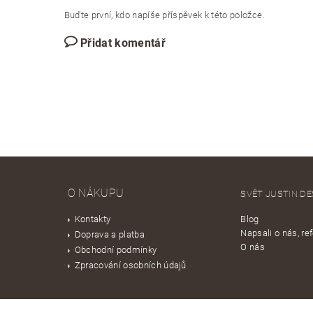
Buďte první, kdo napíše příspěvek k této položce.
Přidat komentář
O NÁKUPU
SVĚT JUSTIN DE
Kontakty
Blog
Napsali o nás, re
Doprava a platba
O nás
Obchodní podmínky
Zpracování osobních údajů