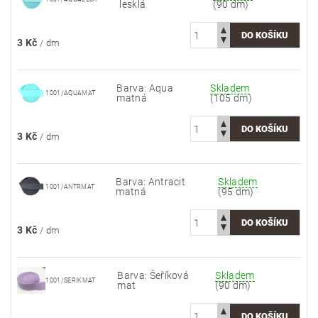
lesklá
(90 dm)
3 Kč
/ dm
Barva: Aqua
Skladem
1001/AQUAMAT
matná
(105 dm)
3 Kč
/ dm
Barva: Antracit
Skladem
1001/ANTRMAT
matná
(95 dm)
3 Kč
/ dm
Barva: Šeříková
Skladem
1001/SERIKMAT
mat
(90 dm)