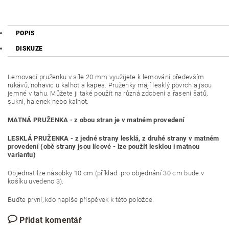
POPIS
DISKUZE
Lemovací pruženku v síle 20 mm využijete k lemování především
rukávů, nohavic u kalhot a kapes. Pruženky mají lesklý povrch a jsou
jemné v tahu.
Můžete ji také použít na různá zdobení a řasení šatů,
sukní, halenek nebo kalhot.
MATNÁ PRUŽENKA - z obou stran je v matném provedení
LESKLÁ PRUŽENKA - z jedné strany lesklá, z druhé strany v matném
provedení (obě strany jsou lícové - lze použít lesklou i matnou
variantu)
Objednat lze násobky 10 cm (příklad: pro objednání 30 cm bude v
košíku uvedeno 3).
Buďte první, kdo napíše příspěvek k této položce.
Přidat komentář