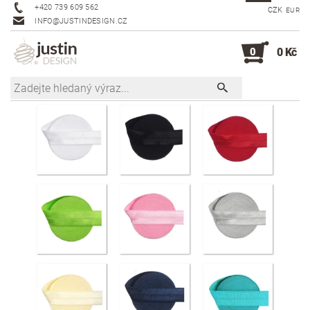
+420 739 609 562
CZK
EUR
INFO@JUSTINDESIGN.CZ
0
0 Kč