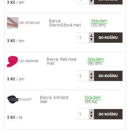
3 Kč
/ dm
Barva:
Skladem
1001/STAROMAT
Starorůžová mat
(35 dm)
3 Kč
/ dm
Barva: Red rose
Skladem
1001/REDROSE
mat
(90 dm)
3 Kč
/ dm
Barva: Antracit
Skladem
5214/ANT
lesk
(95 ks)
3 Kč
/ ks