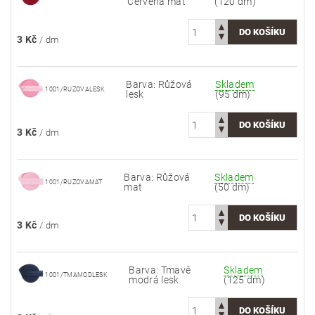
Červená mat
(120 dm)
3 Kč
/ dm
Barva: Růžová
Skladem
1001/RUZOVALESK
lesk
(95 dm)
3 Kč
/ dm
Barva: Růžová
Skladem
1001/RUZOVAMAT
mat
(50 dm)
3 Kč
/ dm
Barva: Tmavě
Skladem
1001/TMAMODLESK
modrá lesk
(125 dm)