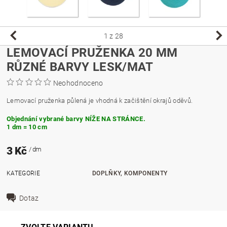
1
z 28
LEMOVACÍ PRUŽENKA 20 MM
RŮZNÉ BARVY LESK/MAT
Neohodnoceno
Lemovací pruženka půlená je vhodná k začištění okrajů oděvů.
Objednání vybrané barvy NÍŽE NA STRÁNCE.
1 dm = 10 cm
3 Kč
/ dm
KATEGORIE
DOPLŇKY, KOMPONENTY
Dotaz