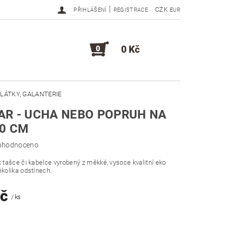
|
CZK
PŘIHLÁŠENÍ
REGISTRACE
EUR
0 Kč
0
LÁTKY, GALANTERIE
R - UCHA NEBO POPRUH NA
DOPLŇKY, KOMPONENTY
0 CM
ohodnoceno
k tašce či kabelce vyrobený z měkké, vysoce kvalitní eko
ěkolika odstínech.
Kč
/ ks