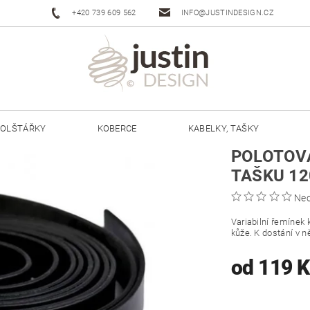
+420 739 609 562
INFO@JUSTINDESIGN.CZ
OLŠTÁŘKY
KOBERCE
KABELKY, TAŠKY
POLOTOVA
ŠŇŮRY JUSTIN 3 MM
ŠŇŮRY JUSTIN 5 MM
TAŠKU 12
Ne
Variabilní řemínek 
kůže. K dostání v n
od 119 