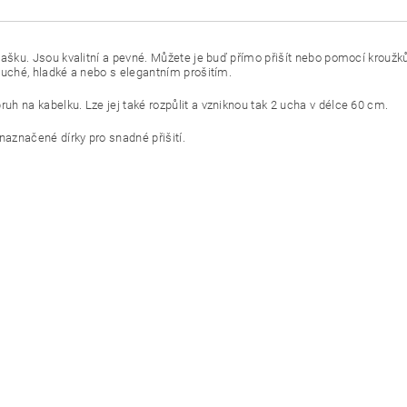
šku. Jsou kvalitní a pevné. Můžete je buď přímo přišít nebo pomocí kroužků 
duché, hladké a nebo s elegantním prošitím.
 na kabelku. Lze jej také rozpůlit a vzniknou tak 2 ucha v délce 60 cm.
naznačené dírky pro snadné přišití.