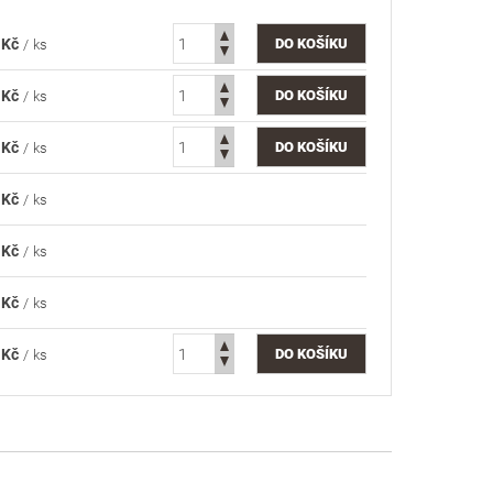
 Kč
/ ks
 Kč
/ ks
 Kč
/ ks
 Kč
/ ks
 Kč
/ ks
 Kč
/ ks
 Kč
/ ks