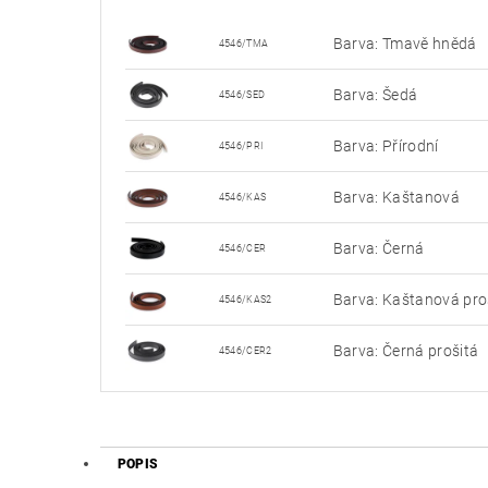
Barva: Tmavě hnědá
4546/TMA
Barva: Šedá
4546/SED
Barva: Přírodní
4546/PRI
Barva: Kaštanová
4546/KAS
Barva: Černá
4546/CER
Barva: Kaštanová pro
4546/KAS2
Barva: Černá prošitá
4546/CER2
POPIS