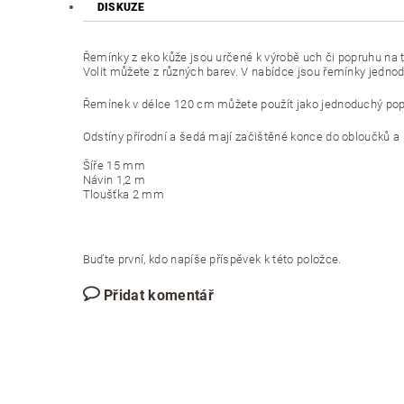
DISKUZE
Řemínky z eko kůže jsou určené k výrobě uch či popruhu na ta
Volit můžete z různých barev. V nabídce jsou řemínky jedno
Řemínek v délce 120 cm můžete použít jako jednoduchý popruh
Odstíny přírodní a šedá mají začištěné konce do obloučků a 
Šíře 15 mm
Návin 1,2 m
Tloušťka 2 mm
Buďte první, kdo napíše příspěvek k této položce.
Přidat komentář