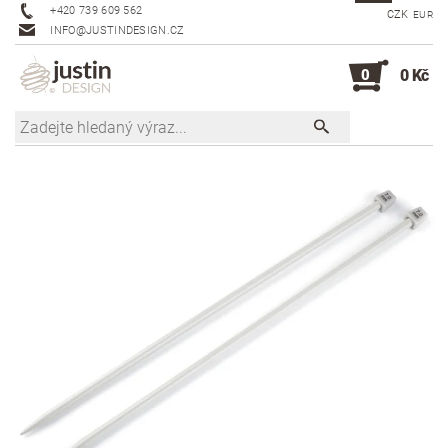
+420 739 609 562
CZK
EUR
INFO@JUSTINDESIGN.CZ
0
0 Kč