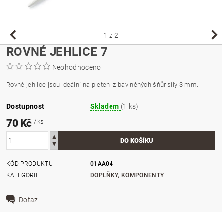
1
z 2
ROVNÉ JEHLICE 7
Neohodnoceno
Rovné jehlice jsou ideální na pletení z bavlněných šňůr síly 3 mm.
Dostupnost
Skladem
(1 ks)
70 Kč
/ ks
KÓD PRODUKTU
01AA04
KATEGORIE
DOPLŇKY, KOMPONENTY
Dotaz