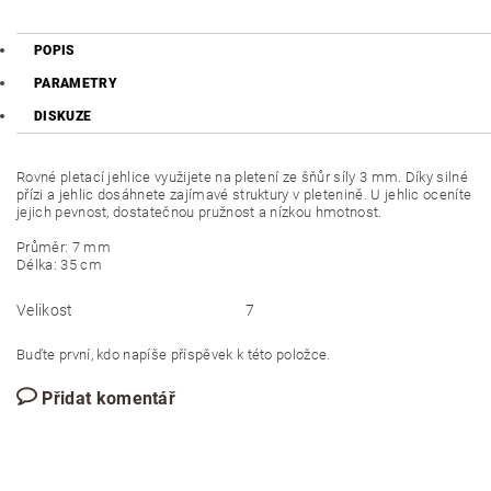
POPIS
PARAMETRY
DISKUZE
Rovné pletací jehlice využijete na pletení ze šňůr síly 3 mm. Díky silné
přízi a jehlic dosáhnete zajímavé struktury v pletenině. U jehlic oceníte
jejich pevnost, dostatečnou pružnost a nízkou hmotnost.
Průměr: 7 mm
Délka: 35 cm
Velikost
7
Buďte první, kdo napíše příspěvek k této položce.
Přidat komentář