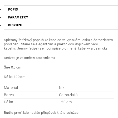
POPIS
PARAMETRY
DISKUZE
Splétaný řetízkový popruh ke kabelce ve vysokém lesku a černozlatém
provedení. Stane se elegantním a praktickým doplňkem vaší
kabelky. Jemný řetízek se hodí spíše pro menší kabelky a psaníčka.
Řetízek je zakončen karabinkami.
Šíře 0,5 cm.
Délka 120 cm.
Materiál
Nikl
Barva
Černozlatá
Délka
120 cm
Buďte první, kdo napíše příspěvek k této položce.