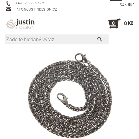
+420 739 609 562
CZK
EUR
INFO@JUSTINDESIGN.CZ
0
0 Kč