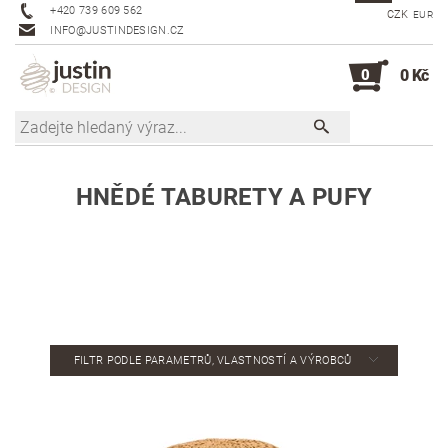
+420 739 609 562
CZK
EUR
INFO@JUSTINDESIGN.CZ
0
0 Kč
HNĚDÉ TABURETY A PUFY
FILTR PODLE PARAMETRŮ, VLASTNOSTÍ A VÝROBCŮ