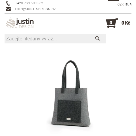
+420 739 609 562
CZK
EUR
INFO@JUSTINDESIGN.CZ
0
0 Kč