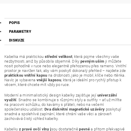
POPIS
PARAMETRY
DISKUZE
Kabelka má praktickou
střední velikost
, která pojme všechny vaše
nezbytnosti, aniž by působila objemně. Díky
pevným uším
ji můžete
nosit pohodlně v ruce nebo elegantně přehozenou přes rameno. Vnitřní
prostor je navržen tak, aby vám poskytl dokonalý přehled – najdete zde
praktickou vnitřní kapsu
na drobnosti, jako je mobil, klíče nebo rtěnka.
Navíc je vybavena
vnější kapsou
, která je ideální pro rychlý přístup k
věcem, které chcete mít vždy po ruce.
Moderní a minimalistický design kabelky zajišťuje její
univerzální
využití
. Snadno se kombinuje s různými styly a outfity – ať už míříte
na pracovní schůzku, do kavárny s přáteli, nebo na večerní
společenskou událost.
Dva diskrétní magnetické uzávěry
poskytují
snadné a spolehlivé zapínání, které chrání vaše věci a zároveň
zachovává čistý vzhled kabelky.
Kabelky
z pravé ovčí vlny j
sou dostatečně
pevné
a přitom překvapivě