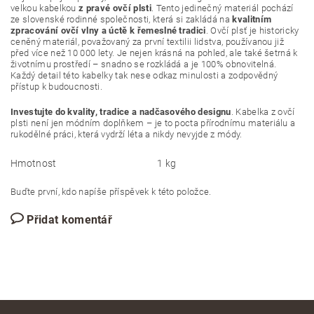
velkou kabelkou
z pravé ovčí plsti
. Tento jedinečný materiál pochází
ze slovenské rodinné společnosti, která si zakládá na
kvalitním
zpracování ovčí vlny a úctě k řemeslné tradici
. Ovčí plsť je historicky
ceněný materiál, považovaný za první textilii lidstva, používanou již
před více než 10 000 lety. Je nejen krásná na pohled, ale také šetrná k
životnímu prostředí – snadno se rozkládá a je 100% obnovitelná.
Každý detail této kabelky tak nese odkaz minulosti a zodpovědný
přístup k budoucnosti.
Investujte do kvality, tradice a nadčasového designu
. Kabelka z ovčí
plsti není jen módním doplňkem – je to pocta přírodnímu materiálu a
rukodělné práci, která vydrží léta a nikdy nevyjde z módy.
Hmotnost
1 kg
Buďte první, kdo napíše příspěvek k této položce.
Přidat komentář