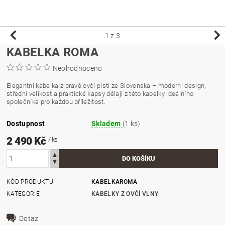
1
z 3
KABELKA ROMA
Neohodnoceno
Elegantní kabelka z pravé ovčí plsti ze Slovenska – moderní design,
střední velikost a praktické kapsy dělají z této kabelky ideálního
společníka pro každou příležitost.
Dostupnost
Skladem
(1 ks)
2 490 Kč
/ ks
KÓD PRODUKTU
KABELKAROMA
KATEGORIE
KABELKY Z OVČÍ VLNY
Dotaz