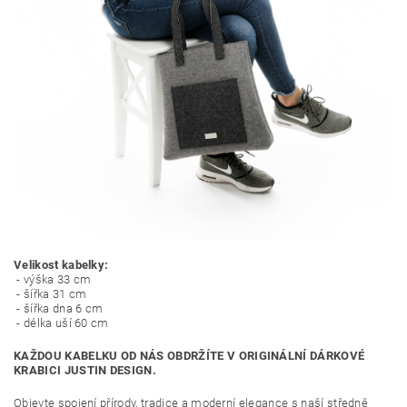
Velikost kabelky:
- výška 33 cm
- šířka 31 cm
- šířka dna 6 cm
- délka uší 60 cm
KAŽDOU KABELKU OD NÁS OBDRŽÍTE V ORIGINÁLNÍ DÁRKOVÉ
KRABICI JUSTIN DESIGN.
Objevte spojení přírody, tradice a moderní elegance s naší středně