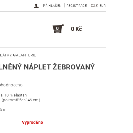
|
CZK
PŘIHLÁŠENÍ
REGISTRACE
EUR
0 Kč
0
LÁTKY, GALANTERIE
VLNĚNÝ NÁPLET ŽEBROVANÝ
DOPLŇKY, KOMPONENTY
ohodnoceno
a, 10 % elastan
 (po rozstřižení 46 cm)
,5 m
Vyprodáno