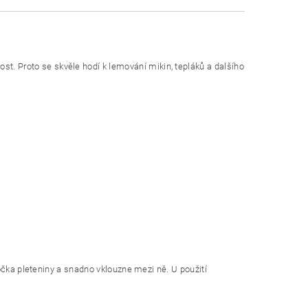
t. Proto se skvěle hodí k lemování mikin, tepláků a dalšího
k očka pleteniny a snadno vklouzne mezi ně. U použití