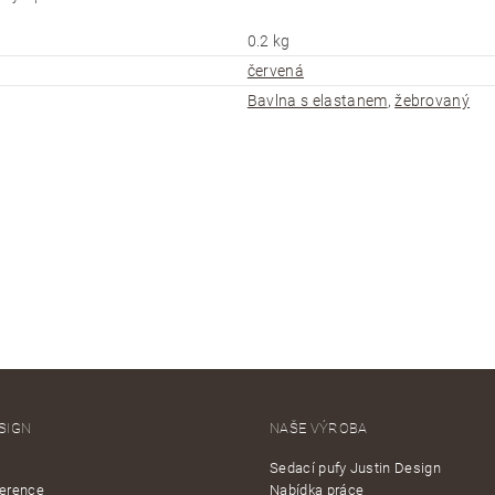
0.2 kg
červená
Bavlna s elastanem
,
žebrovaný
SIGN
NAŠE VÝROBA
Sedací pufy Justin Design
ference
Nabídka práce