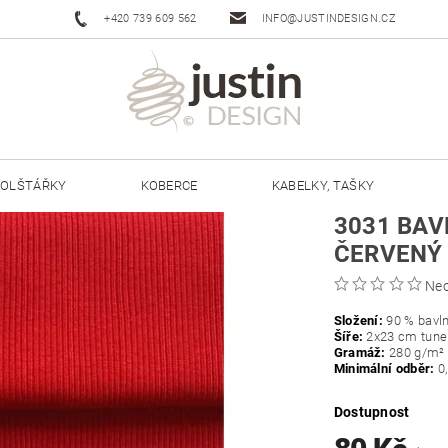
+420 739 609 562
INFO@JUSTINDESIGN.CZ
OLŠTÁŘKY
KOBERCE
KABELKY, TAŠKY
3031 BA
ŠŇŮRY JUSTIN 3 MM
ŠŇŮRY JUSTIN 5 MM
ČERVENÝ
Ne
Složení:
90 % bavln
Šíře:
2x23 cm tunel
Gramáž:
280
g/m²
Minimální odběr:
0
Dostupnost