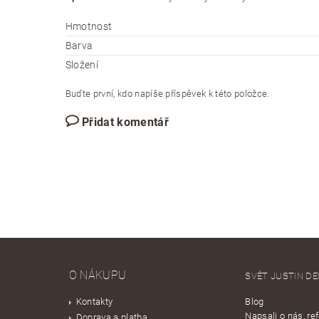
Hmotnost
Barva
Složení
Buďte první, kdo napíše příspěvek k této položce.
Přidat komentář
O NÁKUPU
SVĚT JUSTIN DE
Kontakty
Blog
Napsali o nás, re
Doprava a platba