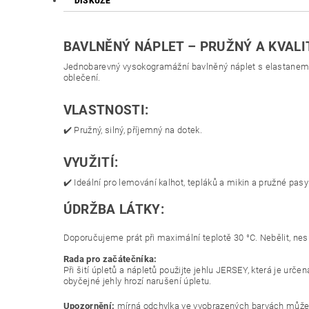
DISKUZE
BAVLNĚNÝ NÁPLET – PRUŽNÝ A KVALI
Jednobarevný vysokogramážní bavlněný náplet s elastanem s 
oblečení.
VLASTNOSTI:
✔️ Pružný, silný, příjemný na dotek.
VYUŽITÍ:
✔️ Ideální pro lemování kalhot, tepláků a mikin a pružné pasy 
ÚDRŽBA LÁTKY:
Doporučujeme prát při maximální teplotě 30 °C. Nebělit, nesu
Rada pro začátečníka:
Při šití úpletů a nápletů použijte jehlu JERSEY, která je urč
obyčejné jehly hrozí narušení úpletu.
Upozornění:
mírná odchylka ve vyobrazených barvách může b