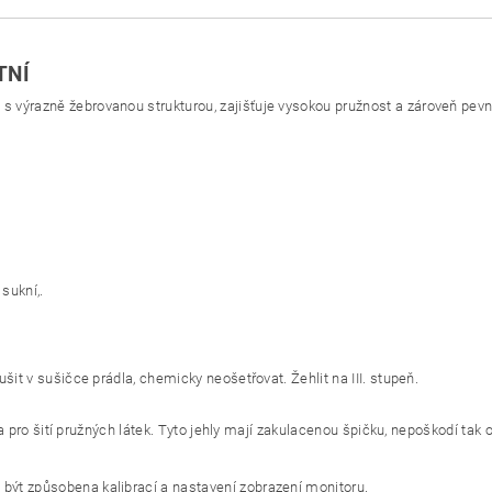
TNÍ
výrazně žebrovanou strukturou, zajišťuje vysokou pružnost a zároveň pevnos
sukní,.
šit v sušičce prádla, chemicky neošetřovat. Žehlit na III. stupeň.
ena pro šití pružných látek. Tyto jehly mají zakulacenou špičku, nepoškodí ta
ýt způsobena kalibrací a nastavení zobrazení monitoru.