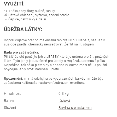
VYUŽITÍ:
👕 Trička, topy, šaty, sukně, tuniky
👶 Dětské oblečení, pyžama, spodní prádlo
🧢 Čepice, nákrčníky a další
ÚDRŽBA LÁTKY:
Doporučujeme prát při maximální teplotě 30 °C. Nebělit, nesušit v
sušičce prádla, chemicky neošetřovat. Žehlit na III. stupeň.
Rada pro začátečníka:
Při šití úpletů použijte jehlu JERSEY, která je určena pro šití pružných
látek. Tyto jehly jsou určené pro úplety a mají zakulacenou špičku.
Nepoškodí tak očka pleteniny a snadno vklouzne mezi ně. U použití
obyčejné jehly hrozí narušení úpletu.
Upozornění:
mírná odchylka ve vyobrazených barvách může být
způsobena kalibrací a nastavení zobrazení monitoru.
Hmotnost
0.3 kg
Barva
růžová
Složení
Bavlna s elastanem