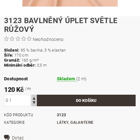
3123 BAVLNĚNÝ ÚPLET SVĚTLE
RŮŽOVÝ
Neohodnoceno
Složení:
95 % bavlna, 5 % elastan
Šíře:
170 cm
Gramáž:
160
g/m²
Minimální odběr:
0,5 m
Dostupnost
Skladem
(2 m)
120 Kč
/ m
KÓD PRODUKTU
3123
KATEGORIE
LÁTKY, GALANTERIE
Dotaz