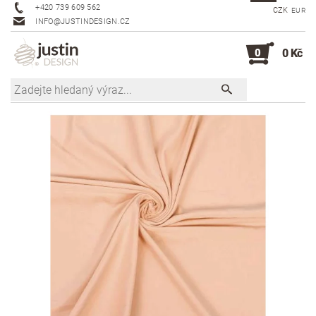
+420 739 609 562
CZK
EUR
INFO@JUSTINDESIGN.CZ
0
0 Kč