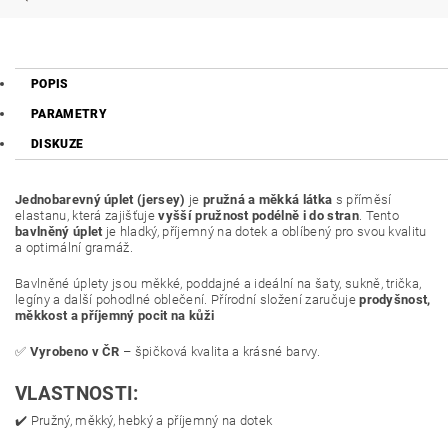
POPIS
PARAMETRY
DISKUZE
Jednobarevný úplet (jersey)
je
pružná a měkká látka
s příměsí
elastanu, která zajišťuje
vyšší pružnost podélně i do stran
. Tento
bavlněný úplet
je hladký, příjemný na dotek a oblíbený pro svou kvalitu
a optimální gramáž.
Bavlněné úplety jsou měkké, poddajné a ideální na šaty, sukně, trička,
legíny a další pohodlné oblečení. Přírodní složení zaručuje
prodyšnost,
měkkost a příjemný pocit na kůži
✅
Vyrobeno v ČR
– špičková kvalita a krásné barvy.
VLASTNOSTI:
✔️ Pružný, měkký, hebký a příjemný na dotek