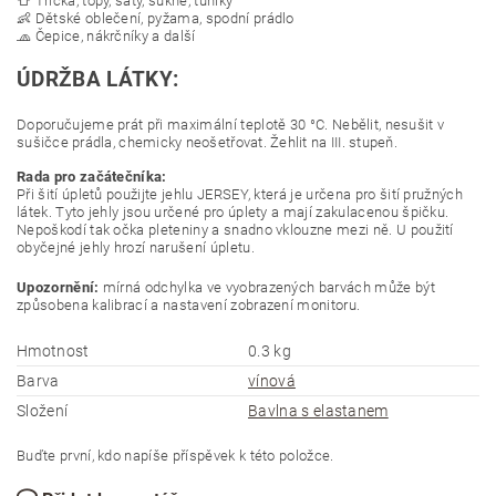
👕 Trička, topy, šaty, sukně, tuniky
👶 Dětské oblečení, pyžama, spodní prádlo
🧢 Čepice, nákrčníky a další
ÚDRŽBA LÁTKY:
Doporučujeme prát při maximální teplotě 30 °C. Ne
bělit, nesušit
v
sušičce prádla, chemicky neošetřovat. Že
hlit na III. stupeň.
Rada pro začátečníka:
Při šití úpletů použijte jehlu JERSEY, která je určena pro šití pružných
látek. Tyto jehly jsou určené pro úplety a mají zakulacenou špičku.
Nepoškodí tak očka pleteniny a snadno vklouzne mezi ně. U použití
obyčejné jehly hrozí narušení úpletu.
Upozornění:
mírná odchylka ve vyobrazených barvách může být
způsobena kalibrací a nastavení zobrazení monitoru.
Hmotnost
0.3 kg
Barva
vínová
Složení
Bavlna s elastanem
Buďte první, kdo napíše příspěvek k této položce.