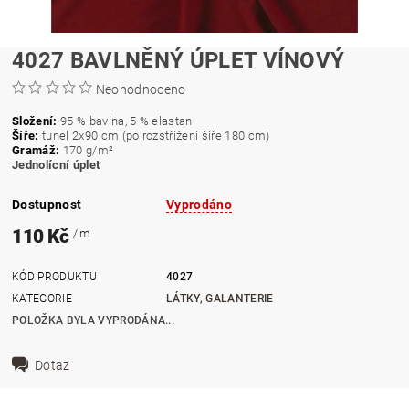
4027 BAVLNĚNÝ ÚPLET VÍNOVÝ
Neohodnoceno
Složení:
95 % bavlna, 5 % elastan
Šíře:
tunel 2x90 cm (po rozstřižení šíře 180 cm)
Gramáž:
170
g/m²
Jednolícní úplet
Dostupnost
Vyprodáno
110 Kč
/ m
KÓD PRODUKTU
4027
KATEGORIE
LÁTKY, GALANTERIE
POLOŽKA BYLA VYPRODÁNA...
Dotaz