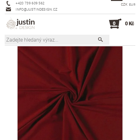
+420 739 609 562
CZK
EUR
INFO@JUSTINDESIGN.CZ
0
0 Kč