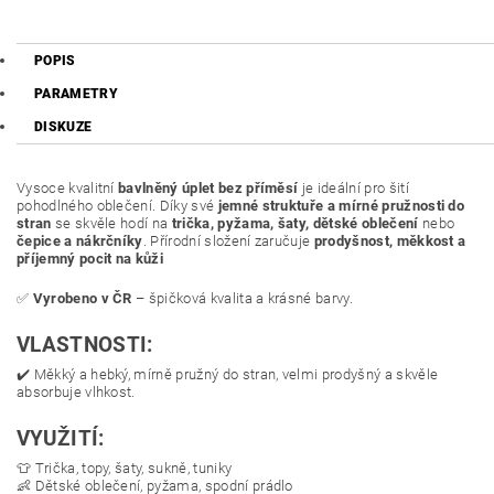
POPIS
PARAMETRY
DISKUZE
Vysoce kvalitní
bavlněný úplet bez příměsí
je ideální pro šití
pohodlného oblečení. Díky své
jemné struktuře a mírné pružnosti do
stran
se skvěle hodí na
trička, pyžama, šaty, dětské oblečení
nebo
čepice a nákrčníky
. Přírodní složení zaručuje
prodyšnost, měkkost a
příjemný pocit na kůži
✅
Vyrobeno v ČR
– špičková kvalita a krásné barvy.
VLASTNOSTI:
✔️ Měkký a hebký, mírně pružný do stran, velmi prodyšný a skvěle
absorbuje vlhkost.
VYUŽITÍ:
👕 Trička, topy, šaty, sukně, tuniky
👶 Dětské oblečení, pyžama, spodní prádlo