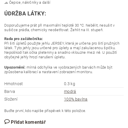
🧢 Čepice, nákrčníky a další
ÚDRŽBA LÁTKY:
Doporučujeme prát při maximální teplotě 30 °C. Nebělit, nesušit v
sušičce prádla, chemicky neošetřovat. Žehlit na III. stupeň.
Rada pro začátečníka:
Při šití úpletů použijte jehlu JERSEY, která je určena pro šití pružných
látek. Tyto jehly jsou určené pro úplety a mají zakulacenou špičku.
Nepoškodí tak očka pleteniny a snadno vklouzne mezi ně. U použití
obyčejné jehly hrozí narušení úpletu.
Upozornění:
mírná odchylka ve vyobrazených barvách může být
způsobena kalibrací a nastavení zobrazení monitoru.
Hmotnost
0.3 kg
Barva
modrá
Složení
100% bavlna
Buďte první, kdo napíše příspěvek k této položce.
Přidat komentář