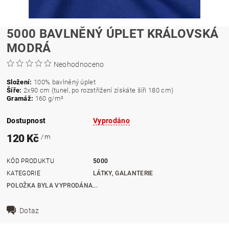
5000 BAVLNĚNÝ ÚPLET KRÁLOVSKÁ
MODRÁ
Neohodnoceno
Složení:
100% bavlněný úplet
Šíře:
2x90 cm (tunel, po rozstřižení získáte šíři 180 cm)
Gramáž:
160
g/m²
Dostupnost
Vyprodáno
120 Kč
/ m
KÓD PRODUKTU
5000
KATEGORIE
LÁTKY, GALANTERIE
POLOŽKA BYLA VYPRODÁNA...
Dotaz