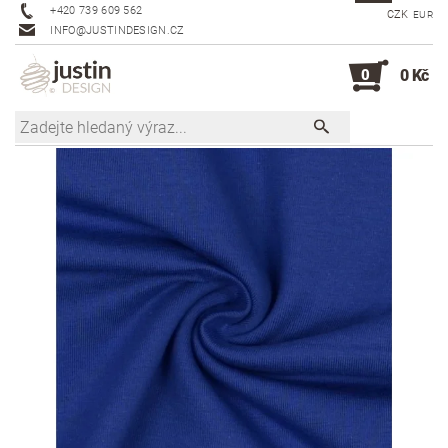
+420 739 609 562
CZK
EUR
INFO@JUSTINDESIGN.CZ
0
0 Kč