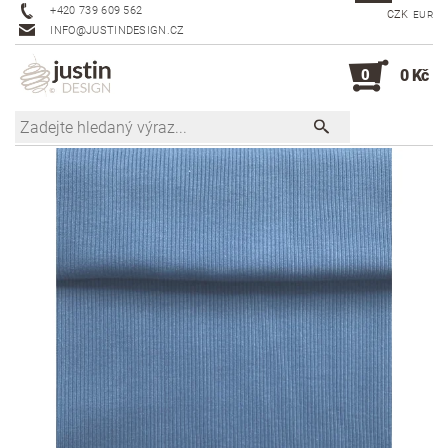
+420 739 609 562
CZK
EUR
INFO@JUSTINDESIGN.CZ
0
0 Kč