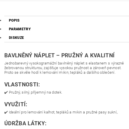
POPIS
PARAMETRY
DISKUZE
BAVLNĚNÝ NÁPLET – PRUŽNÝ A KVALITNÍ
Jednobarevný vysokogramážní bavlněný náplet s elastanem s výrazně
žebrovanou strukturou, zajišťuje vysokou pružnost a zároveň pevnost.
Proto se skvěle hodí k lemování mikin, tepláků a dalšího oblečení.
VLASTNOSTI:
✔️ Pružný, silný, příjemný na dotek.
VYUŽITÍ:
✔️ Ideální pro lemování kalhot, tepláků a mikin a pružné pasy sukní,.
ÚDRŽBA LÁTKY: