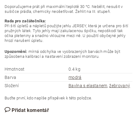
Doporučujeme prát při maximální teplotě 30 °C. Nebělit, nesušit v
sušičce prádla, chemicky neošetřovat. Žehlit na III. stupeň.
Rada pro začátečníka:
Při šití úpletů a nápletů použijte jehlu JERSEY, která je určena pro šití
pružných látek. Tyto jehly mají zakulacenou špičku, nepoškodí tak
očka pleteniny a snadno vklouzne mezi ně. U použití obyčejné jehly
hrozí narušení úpletu.
Upozornění:
mírná odchylka ve vyobrazených barvách může být
způsobena kalibrací a nastavení zobrazení monitoru.
Hmotnost
0.4 kg
Barva
modrá
Složení
Bavlna s elastanem
,
žebrovaný
Buďte první, kdo napíše příspěvek k této položce.
Přidat komentář