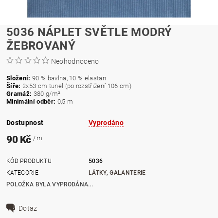
5036 NÁPLET SVĚTLE MODRÝ
ŽEBROVANÝ
Neohodnoceno
Složení:
90 % bavlna, 10 % elastan
Šíře:
2x53 cm tunel (po rozstřižení 106 cm)
Gramáž:
380
g/m²
Minimální odběr:
0,5 m
Dostupnost
Vyprodáno
90 Kč
/ m
KÓD PRODUKTU
5036
KATEGORIE
LÁTKY, GALANTERIE
POLOŽKA BYLA VYPRODÁNA...
Dotaz