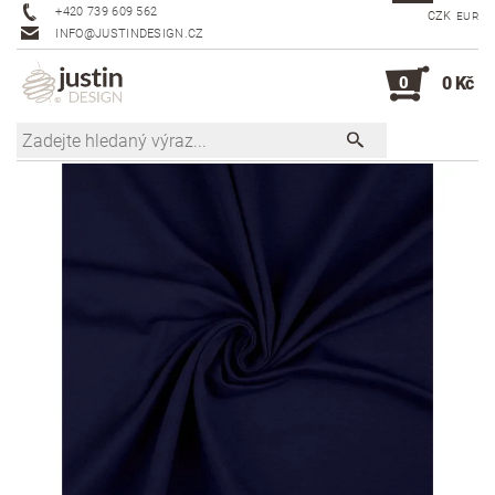
+420 739 609 562
CZK
EUR
INFO@JUSTINDESIGN.CZ
0
0 Kč