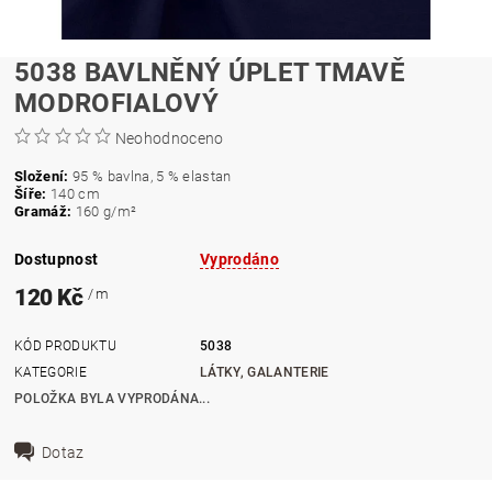
5038 BAVLNĚNÝ ÚPLET TMAVĚ
MODROFIALOVÝ
Neohodnoceno
Složení:
95 % bavlna, 5 % elastan
Šíře:
140 cm
Gramáž:
160
g/m²
Dostupnost
Vyprodáno
120 Kč
/ m
KÓD PRODUKTU
5038
KATEGORIE
LÁTKY, GALANTERIE
POLOŽKA BYLA VYPRODÁNA...
Dotaz