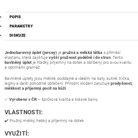
POPIS
PARAMETRY
DISKUZE
Jednobarevný úplet (jersey)
je
pružná a měkká látka
s příměsí
elastanu, která zajišťuje
vyšší pružnost podélně i do stran
. Tento
bavlněný úplet
je hladký, příjemný na dotek a oblíbený pro svou kvalitu
a optimální gramáž.
Bavlněné úplety jsou měkké, poddajné a ideální na šaty, sukně, trička,
legíny a další pohodlné oblečení. Přírodní složení zaručuje
prodyšnost,
měkkost a příjemný pocit na kůži
✅
Vyrobeno v ČR
– špičková kvalita a krásné barvy.
VLASTNOSTI:
✔️ Pružný, měkký, hebký a příjemný na dotek
VYUŽITÍ: