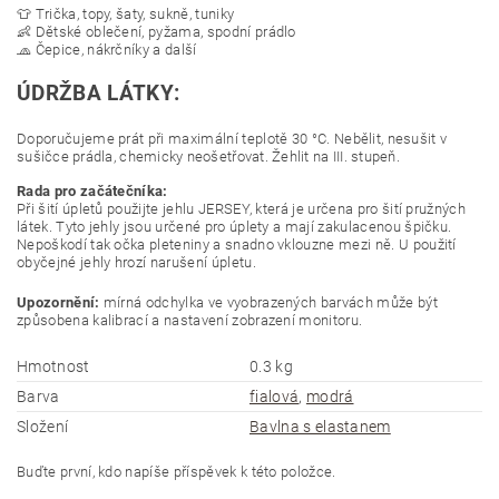
👕 Trička, topy, šaty, sukně, tuniky
👶 Dětské oblečení, pyžama, spodní prádlo
🧢 Čepice, nákrčníky a další
ÚDRŽBA LÁTKY:
Doporučujeme prát při maximální teplotě 30 °C. Ne
bělit, nesušit
v
sušičce prádla, chemicky neošetřovat. Že
hlit na III. stupeň.
Rada pro začátečníka:
Při šití úpletů použijte jehlu JERSEY, která je určena pro šití pružných
látek. Tyto jehly jsou určené pro úplety a mají zakulacenou špičku.
Nepoškodí tak očka pleteniny a snadno vklouzne mezi ně. U použití
obyčejné jehly hrozí narušení úpletu.
Upozornění:
mírná odchylka ve vyobrazených barvách může být
způsobena kalibrací a nastavení zobrazení monitoru.
Hmotnost
0.3 kg
Barva
fialová
,
modrá
Složení
Bavlna s elastanem
Buďte první, kdo napíše příspěvek k této položce.