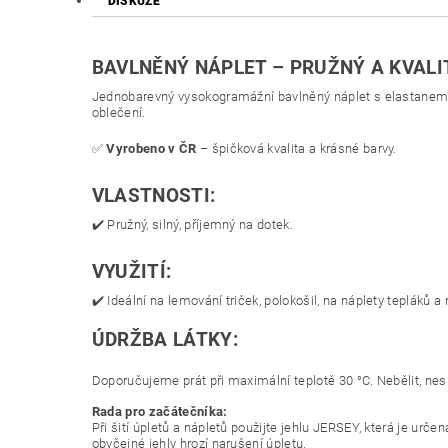
DISKUZE
BAVLNĚNÝ NÁPLET – PRUŽNÝ A KVALI
Jednobarevný vysokogramážní bavlněný náplet s elastanem zaj
oblečení.
✅
Vyrobeno v ČR
– špičková kvalita a krásné barvy.
VLASTNOSTI:
✔️ Pružný, silný, příjemný na dotek.
VYUŽITÍ:
✔️ Ideální na lemování triček, polokošil, na náplety tepláků a 
ÚDRŽBA LÁTKY:
Doporučujeme prát při maximální teplotě 30 °C. Nebělit, nesu
Rada pro začátečníka:
Při šití úpletů a nápletů použijte jehlu JERSEY, která je urč
obyčejné jehly hrozí narušení úpletu.