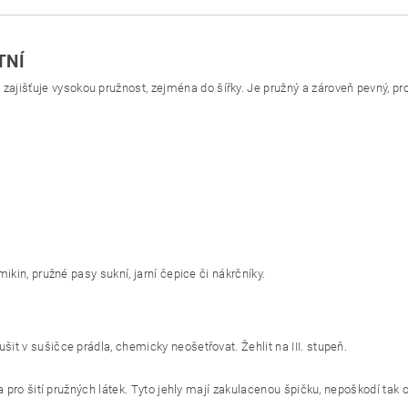
TNÍ
išťuje vysokou pružnost, zejména do šířky. Je pružný a zároveň pevný, proto
mikin, pružné pasy sukní, jarní čepice či nákrčníky.
šit v sušičce prádla, chemicky neošetřovat. Žehlit na III. stupeň.
ena pro šití pružných látek. Tyto jehly mají zakulacenou špičku, nepoškodí ta