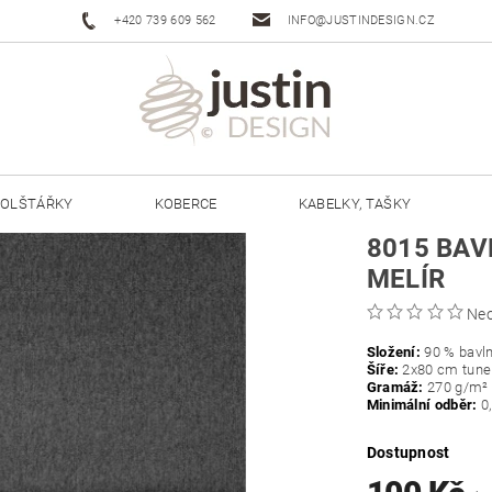
+420 739 609 562
INFO@JUSTINDESIGN.CZ
OLŠTÁŘKY
KOBERCE
KABELKY, TAŠKY
8015 BAV
ŠŇŮRY JUSTIN 3 MM
ŠŇŮRY JUSTIN 5 MM
MELÍR
Ne
Složení:
90 % bavln
Šíře:
2x80 cm tunel
Gramáž:
270
g/m²
Minimální odběr:
0
Dostupnost