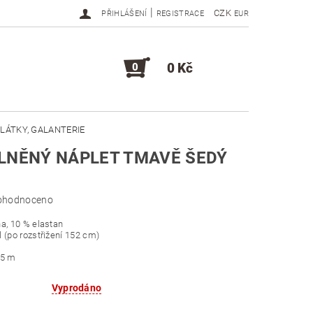
|
CZK
PŘIHLÁŠENÍ
REGISTRACE
EUR
0 Kč
0
LÁTKY, GALANTERIE
LNĚNÝ NÁPLET TMAVĚ ŠEDÝ
DOPLŇKY, KOMPONENTY
ohodnoceno
a, 10 % elastan
 (po rozstřižení 152 cm)
,5 m
Vyprodáno