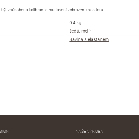
ýt způsobena kalibrací a nastavení zobrazení monitoru.
0.4 kg
šedá
,
melír
Bavlna s elastanem
SIGN
NAŠE VÝROBA