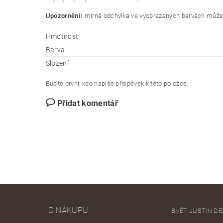
Upozornění:
mírná odchylka ve vyobrazených barvách může b
Hmotnost
Barva
Složení
Buďte první, kdo napíše příspěvek k této položce.
Přidat komentář
O NÁKUPU
SVĚT JUSTIN DE