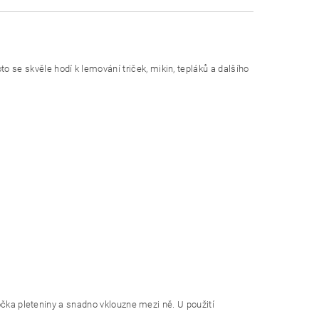
 se skvěle hodí k lemování triček, mikin, tepláků a dalšího
k očka pleteniny a snadno vklouzne mezi ně. U použití