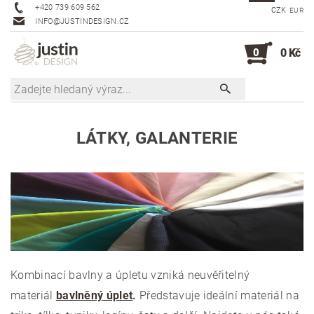
+420 739 609 562
CZK
EUR
INFO@JUSTINDESIGN.CZ
0
0 Kč
LÁTKY, GALANTERIE
Kombinací bavlny a úpletu vzniká neuvěřitelný
materiál
bavlněný úplet
.
Představuje ideální materiál na