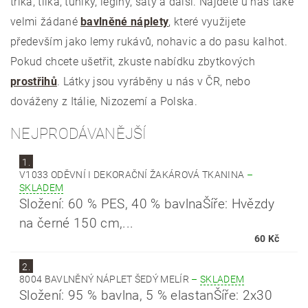
trika, tílka, tuniky, legíny, šaty a další. Najdete u nás také
velmi žádané
bavlněné náplety
, které využijete
především jako lemy rukávů, nohavic a do pasu kalhot.
Pokud chcete ušetřit, zkuste nabídku zbytkových
prostřihů
. Látky jsou vyráběny u nás v ČR, nebo
dováženy z Itálie, Nizozemí a Polska.
NEJPRODÁVANĚJŠÍ
1.
V1033 ODĚVNÍ I DEKORAČNÍ ŽAKÁROVÁ TKANINA
–
SKLADEM
Složení: 60 % PES, 40 % bavlnaŠíře: Hvězdy
na černé 150 cm,...
60 Kč
2.
8004 BAVLNĚNÝ NÁPLET ŠEDÝ MELÍR
–
SKLADEM
Složení: 95 % bavlna, 5 % elastanŠíře: 2x30