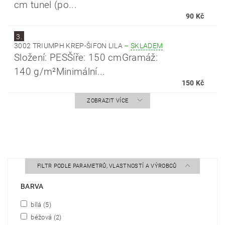
cm tunel (po...
90 Kč
3.
3002 TRIUMPH KREP-ŠIFON LILA
–
SKLADEM
Složení: PESŠíře: 150 cmGramáž:
140 g/m²Minimální...
150 Kč
ZOBRAZIT VÍCE
FILTR PODLE PARAMETRŮ, VLASTNOSTÍ A VÝROBCŮ
BARVA
bílá
(5)
béžová
(2)