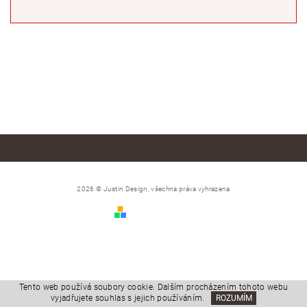
2026 © Justin Design, všechna práva vyhrazena
Vytvořil Shoptet
Tento web používá soubory cookie. Dalším procházením tohoto webu
vyjadřujete souhlas s jejich používáním.
ROZUMÍM