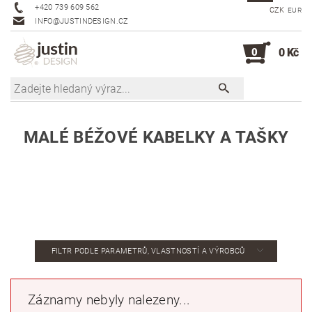
+420 739 609 562
CZK
EUR
INFO@JUSTINDESIGN.CZ
0
0 Kč
MALÉ BÉŽOVÉ KABELKY A TAŠKY
FILTR PODLE PARAMETRŮ, VLASTNOSTÍ A VÝROBCŮ
Záznamy nebyly nalezeny...