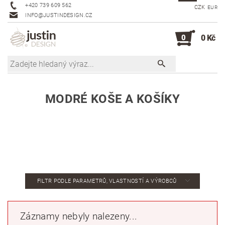
+420 739 609 562
CZK
EUR
INFO@JUSTINDESIGN.CZ
0
0 Kč
MODRÉ KOŠE A KOŠÍKY
FILTR PODLE PARAMETRŮ, VLASTNOSTÍ A VÝROBCŮ
Záznamy nebyly nalezeny...