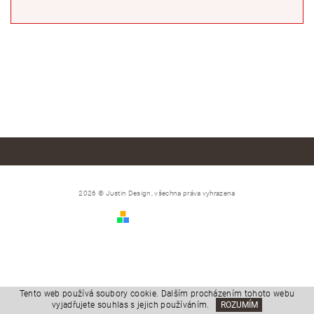
2026 © Justin Design, všechna práva vyhrazena
Vytvořil Shoptet
Tento web používá soubory cookie. Dalším procházením tohoto webu
vyjadřujete souhlas s jejich používáním.
ROZUMÍM