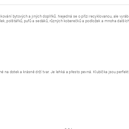
čkování bytových a jiných doplňků. Nejedná se o přízi recyklovanou, ale vyr
lek, polštářků, pufů a sedáků, různých koberečků a podložek a mnoha dalšíc
emné na dotek a krásně drží tvar. Je lehká a přesto pevná. Klubíčka jsou per