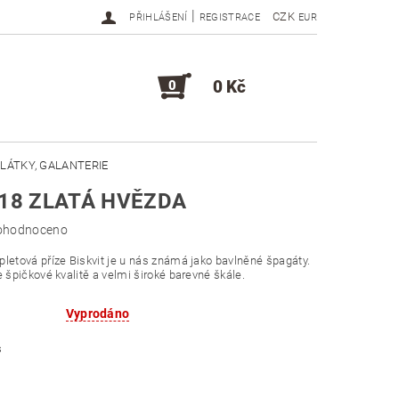
|
CZK
PŘIHLÁŠENÍ
REGISTRACE
EUR
0 Kč
0
LÁTKY, GALANTERIE
118 ZLATÁ HVĚZDA
DOPLŇKY, KOMPONENTY
ohodnoceno
letová příze Biskvit je u nás známá jako bavlněné špagáty.
e špičkové kvalitě a velmi široké barevné škále.
Vyprodáno
s