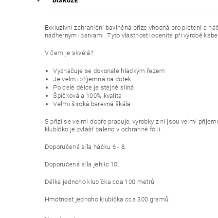
DISKUZE
Exkluzivní zahraniční bavlněná příze vhodná pro pletení a há
nádhernými barvami. Tyto vlastnosti oceníte při výrobě kabe
V čem je skvělá?
Vyznačuje se dokonale hladkým řezem
Je velmi příjemná na dotek
Po celé délce je stejně silná
Špičková a 100% kvalita
Velmi široká barevná škála
S přízí se velmi dobře pracuje, výrobky z ní jsou velmi příj
klubíčko je zvlášť baleno v ochranné fólii.
Doporučená síla háčku 6 - 8.
Doporučená síla jehlic 10.
Délka jednoho klubíčka cca 100 metrů.
Hmotnost jednoho klubíčka cca 300 gramů.