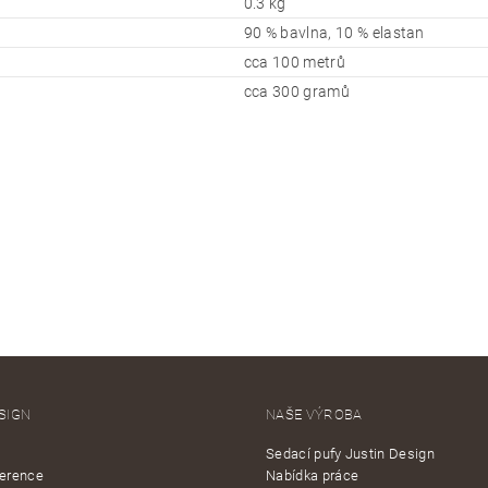
0.3 kg
90 % bavlna, 10 % elastan
cca 100 metrů
cca 300 gramů
SIGN
NAŠE VÝROBA
Sedací pufy Justin Design
ference
Nabídka práce