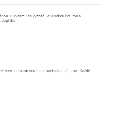
áběnou. Díky tomu se vyznačuje vysokou kvalitou a
h doplňků.
fektně namotaná pro snadnou manipulaci při práci. Každé