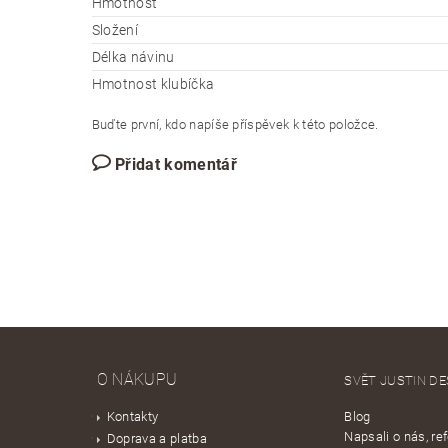
Hmotnost
Složení
Délka návinu
Hmotnost klubíčka
Buďte první, kdo napíše příspěvek k této položce.
Přidat komentář
O NÁKUPU
SVĚT JUSTIN DE
Kontakty
Blog
Napsali o nás, re
Doprava a platba