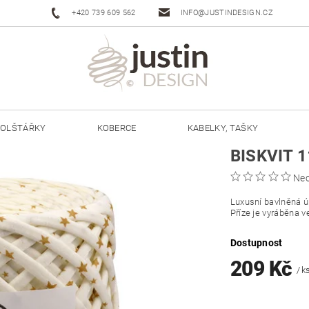
+420 739 609 562
INFO@JUSTINDESIGN.CZ
OLŠTÁŘKY
KOBERCE
KABELKY, TAŠKY
BISKVIT 
ŠŇŮRY JUSTIN 3 MM
ŠŇŮRY JUSTIN 5 MM
Ne
Luxusní bavlněná úp
Příze je vyráběna v
Dostupnost
209 Kč
/ k