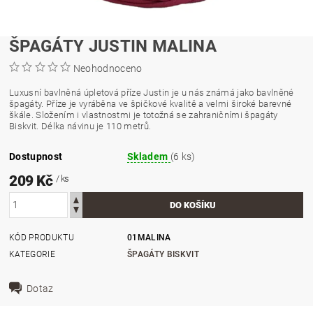
ŠPAGÁTY JUSTIN MALINA
Neohodnoceno
Luxusní bavlněná úpletová příze Justin je u nás známá jako bavlněné
špagáty. Příze je vyráběna ve špičkové kvalitě a velmi široké barevné
škále. Složením i vlastnostmi je totožná se zahraničními špagáty
Biskvit. Délka návinu je 110 metrů.
Dostupnost
Skladem
(6 ks)
209 Kč
/ ks
KÓD PRODUKTU
01MALINA
KATEGORIE
ŠPAGÁTY BISKVIT
Dotaz