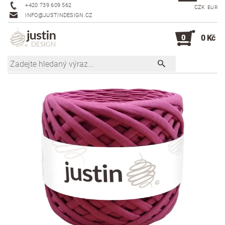
+420 739 609 562
CZK
EUR
INFO@JUSTINDESIGN.CZ
0
0 Kč