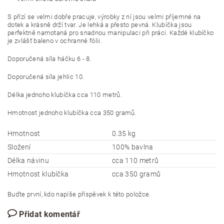
S přízí se velmi dobře pracuje, výrobky z ní jsou velmi příjemné na
dotek a krásně drží tvar. Je lehká a přesto pevná. Klubíčka jsou
perfektně namotaná pro snadnou manipulaci při práci. Každé klubíčko
je zvlášť baleno v ochranné fólii.
Doporučená síla háčku 6 - 8.
Doporučená síla jehlic 10.
Délka jednoho klubíčka cca 110 metrů.
Hmotnost jednoho klubíčka cca 350 gramů.
Hmotnost
0.35 kg
Složení
100% bavlna
Délka návinu
cca 110 metrů
Hmotnost klubíčka
cca 350 gramů
Buďte první, kdo napíše příspěvek k této položce.
Přidat komentář