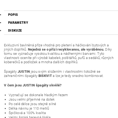
POPIS
PARAMETRY
DISKUZE
Exkluzivní bavlněná příze vhodná pro pletení a háčkování bytových a
jiných doplňků.
Nejedná se o přízi recyklovanou, ale vyráběnou.
Díky
tomu se vyznačuje vysokou kvalitou a nádhernými barvami. Tyto
vlastnosti oceníte při výrobě kabelek, polštářků, pufů a sedáků, různých
koberečků a podložek a mnoha dalších doplňků.
Špagáty
JUSTIN
jsou svým složením i vlastnostmi totožné se
zahraničními špagáty
BISKVIT
a lze je tedy snadno kombinovat.
V čem jsou JUSTIN špagáty skvělé?
Vyznačují se dokonale hladkým řezem
Jsou velmi příjemné na dotek
Po celé délce jsou stejně silné
Délka návinu je 110 metrů
Špičková a 100% kvalita
Velmi široká barevná škála