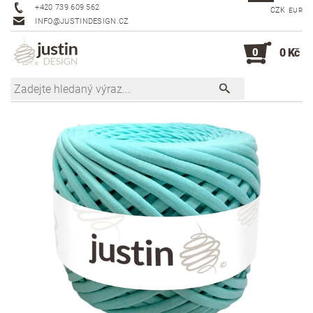
+420 739 609 562
CZK
EUR
INFO@JUSTINDESIGN.CZ
0
0 Kč