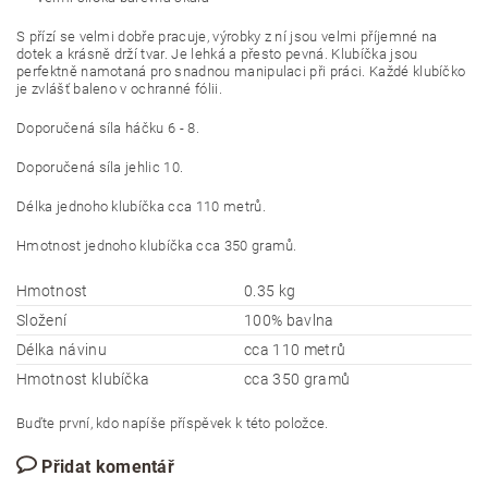
S přízí se velmi dobře pracuje, výrobky z ní jsou velmi příjemné na
dotek a krásně drží tvar. Je lehká a přesto pevná. Klubíčka jsou
perfektně namotaná pro snadnou manipulaci při práci. Každé klubíčko
je zvlášť baleno v ochranné fólii.
Doporučená síla háčku 6 - 8.
Doporučená síla jehlic 10.
Délka jednoho klubíčka cca 110 metrů.
Hmotnost jednoho klubíčka cca 350 gramů.
Hmotnost
0.35 kg
Složení
100% bavlna
Délka návinu
cca 110 metrů
Hmotnost klubíčka
cca 350 gramů
Buďte první, kdo napíše příspěvek k této položce.
Přidat komentář