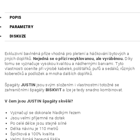
POPIS
PARAMETRY
DISKUZE
Exkluzivní bavlněná příze vhodná pro pletení a háčkování bytových a
jiných doplňků.
Nejedná se o přízi recyklovanou, ale vyráběnou.
Díky
tomu se vyznačuje vysokou kvalitou a nádhernými barvami. Tyto
vlastnosti oceníte při výrobě kabelek, polštářků, pufů a sedáků, různých
koberečků a podložek a mnoha dalších doplňků.
Špagáty
JUSTIN
jsou svým složením i vlastnostmi totožné se
zahraničními špagáty
BISKVIT
a lze je tedy snadno kombinovat.
V čem jsou JUSTIN špagáty skvělé?
Vyznačují se dokonale hladkým řezem
Jsou velmi příjemné na dotek
Po celé délce jsou stejně silné
Délka návinu je 110 metrů
Špičková a 100% kvalita
Velmi široká barevná škála