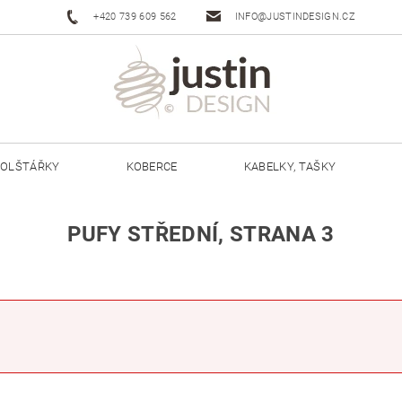
+420 739 609 562
INFO@JUSTINDESIGN.CZ
OLŠTÁŘKY
KOBERCE
KABELKY, TAŠKY
ŠŇŮRY JUSTIN 3 MM
ŠŇŮRY JUSTIN 5 MM
PUFY STŘEDNÍ
, STRANA 3