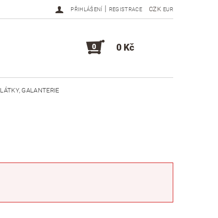
|
CZK
PŘIHLÁŠENÍ
REGISTRACE
EUR
0 Kč
0
LÁTKY, GALANTERIE
DOPLŇKY, KOMPONENTY