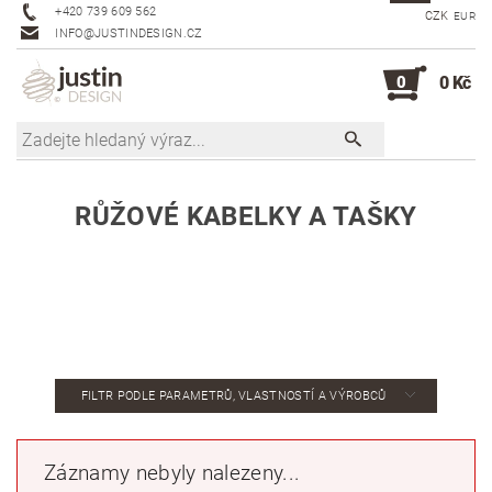
+420 739 609 562
CZK
EUR
INFO@JUSTINDESIGN.CZ
0
0 Kč
RŮŽOVÉ KABELKY A TAŠKY
FILTR PODLE PARAMETRŮ, VLASTNOSTÍ A VÝROBCŮ
Záznamy nebyly nalezeny...