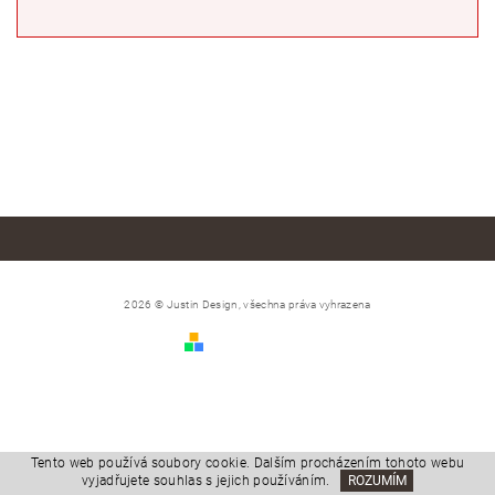
2026 © Justin Design, všechna práva vyhrazena
Vytvořil Shoptet
Tento web používá soubory cookie. Dalším procházením tohoto webu
vyjadřujete souhlas s jejich používáním.
ROZUMÍM