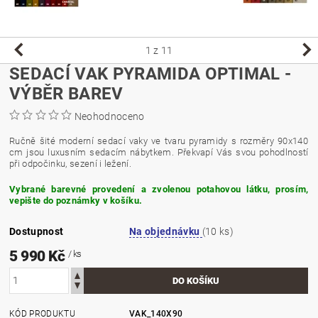
1
z 11
SEDACÍ VAK PYRAMIDA OPTIMAL -
VÝBĚR BAREV
Neohodnoceno
Ručně šité moderní sedací vaky ve tvaru pyramidy s rozměry 90x140
cm jsou luxusním sedacím nábytkem. Překvapí Vás svou pohodlností
při odpočinku, sezení i ležení.
Vybrané barevné provedení a zvolenou potahovou látku, prosím,
vepište do poznámky v košíku.
Dostupnost
Na objednávku
(10 ks)
5 990 Kč
/ ks
KÓD PRODUKTU
VAK_140X90