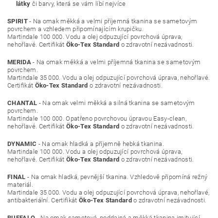
látky
či barvy, která se vám líbí nejvíce
SPIRIT
- Na omak měkká a velmi příjemná tkanina se sametovým
povrchem a vzhledem připomínajícím krupičku.
Martindale 100 000. Vodu a olej odpuzující povrchová úprava,
nehořlavé. Certifikát
Öko-Tex Standard
o zdravotní nezávadnosti.
MERIDA
- Na omak měkká a velmi příjemná tkanina se sametovým
povrchem.
Martindale 35 000. Vodu a olej odpuzující povrchová úprava, nehořlavé.
Certifikát
Öko-Tex Standard
o zdravotní nezávadnosti.
CHANTAL
- Na omak velmi měkká a silná tkanina se sametovým
povrchem.
Martindale 100 000. Opatřeno povrchovou úpravou Easy-clean,
nehořlavé. Certifikát
Öko-Tex Standard
o zdravotní nezávadnosti.
DYNAMIC
- Na omak hladká a příjemně hebká tkanina.
Martindale 100 000. Vodu a olej odpuzující povrchová úprava,
nehořlavé. Certifikát
Öko-Tex Standard
o zdravotní nezávadnosti.
FINAL
- Na omak hladká, pevnější tkanina. Vzhledově připomíná režný
materiál.
Martindale 35 000. Vodu a olej odpuzující povrchová úprava, nehořlavé,
antibakteriální. Certifikát
Öko-Tex Standard
o zdravotní nezávadnosti.
BUFFALO
- Na omak sametová, poddajná a měkká tkanina imitující