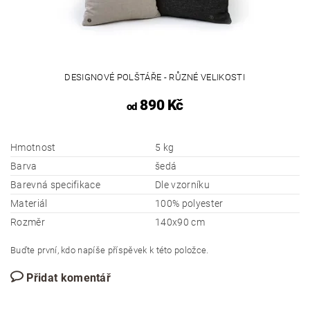
DESIGNOVÉ POLŠTÁŘE - RŮZNÉ VELIKOSTI
890 Kč
od
Hmotnost
5 kg
Barva
šedá
Barevná specifikace
Dle vzorníku
Materiál
100% polyester
Rozměr
140x90 cm
Buďte první, kdo napíše příspěvek k této položce.
Přidat komentář