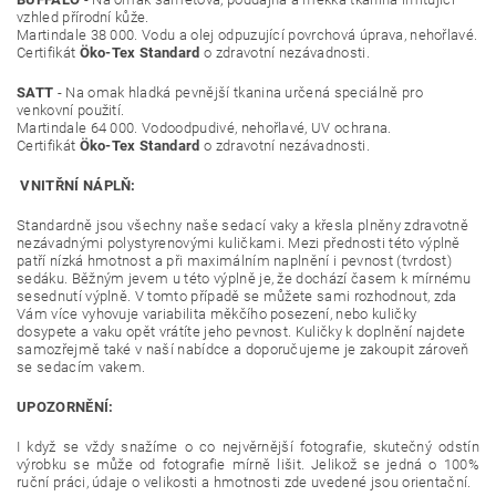
vzhled přírodní kůže.
Martindale 38 000. Vodu a olej odpuzující povrchová úprava, nehořlavé.
Certifikát
Öko-Tex Standard
o zdravotní nezávadnosti.
SATT
- Na omak hladká pevnější tkanina určená speciálně pro
venkovní použití.
Martindale 64 000. Vodoodpudivé, nehořlavé, UV ochrana.
Certifikát
Öko-Tex Standard
o zdravotní nezávadnosti.
VNITŘNÍ NÁPLŇ:
Standardně jsou všechny naše sedací vaky a křesla plněny zdravotně
nezávadnými polystyrenovými kuličkami. Mezi přednosti této výplně
patří nízká hmotnost a při maximálním naplnění i pevnost (tvrdost)
sedáku. Běžným jevem u této výplně je, že dochází časem k mírnému
sesednutí výplně. V tomto případě se můžete sami rozhodnout, zda
Vám více vyhovuje variabilita měkčího posezení, nebo kuličky
dosypete a vaku opět vrátíte jeho pevnost. Kuličky k doplnění najdete
samozřejmě také v naší nabídce a doporučujeme je zakoupit zároveň
se sedacím vakem.
UPOZORNĚNÍ:
I když se vždy snažíme o co nejvěrnější fotografie, skutečný odstín
výrobku se může od fotografie mírně lišit. Jelikož se jedná o 100%
ruční práci, údaje o velikosti a hmotnosti zde uvedené jsou orientační.