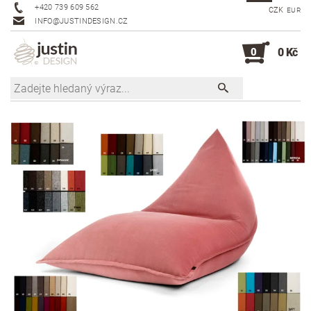
+420 739 609 562
CZK
EUR
INFO@JUSTINDESIGN.CZ
0
0 Kč