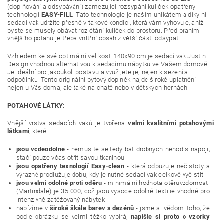
(doplňování a odsypávání) zamezující rozsypání kuliček opatřeny
technologií
EASY-FILL
. Tato technologie je naším unikátem a díky ní
sedací vak udržíte přesně v takové kondici, která vám vyhovuje, aniž
byste se musely obávat rozlétání kuliček do prostoru. Před praním
vnějšího potahu je třeba vnitřní obsah z větší části odsypat.
Vzhledem ke své optimální velikosti 140x90 cm je sedací vak Justin
Design vhodnou alternativou k sedacímu nábytku ve Vašem domově.
Je ideální pro jakoukoli postavu a využijete jej nejen k sezení a
odpočinku. Tento originální bytový doplněk najde široké uplatnění
nejen u Vás doma, ale také na chatě nebo v dětských hernách.
POTAHOVÉ LÁTKY:
Vnější vrstva sedacích vaků je tvořena
velmi kvalitními potahovými
látkami
, které:
jsou voděodolné
- nemusíte se tedy bát drobných nehod s nápoji,
stačí pouze včas otřít savou tkaninou
jsou opatřeny texnologií Easy-clean
- která odpuzuje nečistoty a
výrazně prodlužuje dobu, kdy je nutné sedací vak celkově vyčistit
jsou velmi odolné proti oděru
- minimální hodnota otěruvzdornosti
(Martindale) je 35 000, což jsou vysoce odolné textilie vhodné pro
intenzivně zatěžovaný nábytek
nabízíme v
široké škále barev a dezénů
- jsme si vědomi toho, že
podle obrázku se velmi těžko vybírá,
napište si proto o vzorky