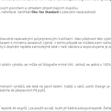
tovým povrchem a vzhledem připomínajícím krupičku.
 nehořlavé. Certifikát
Öko-Tex Standard
o zdravotní nezávadnosti.
dravotně nezávadnými polystyrenovými kuličkami. Mezi přednosti této výpln
í časem k mírnému sesednutí výplně. V tomto případě se můžete sami rozhod
ličky k doplnění najdete samozřejmě také v naší nabídce a doporučujeme je
ý odstín výrobku se může od fotografie mírně lišit. Jelikož se jedná o 100%
motných výrobků, ale také na jejich balení. Každý z vaků Justin Design je
balíme do přepravních PE pytlů.
teplotě 30 stupňů. Lze použít aviváž. Sušit při běžné pokojové teplotě. Žeh