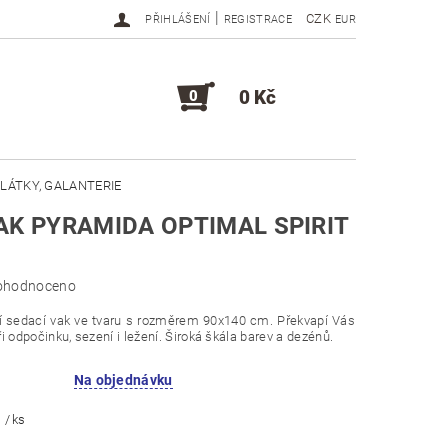
|
CZK
PŘIHLÁŠENÍ
REGISTRACE
EUR
0 Kč
0
LÁTKY, GALANTERIE
AK PYRAMIDA OPTIMAL SPIRIT
DOPLŇKY, KOMPONENTY
ohodnoceno
í sedací vak ve tvaru s rozměrem 90x140 cm. Překvapí Vás
i odpočinku, sezení i ležení. Široká škála barev a dezénů.
Na objednávku
č
/ ks