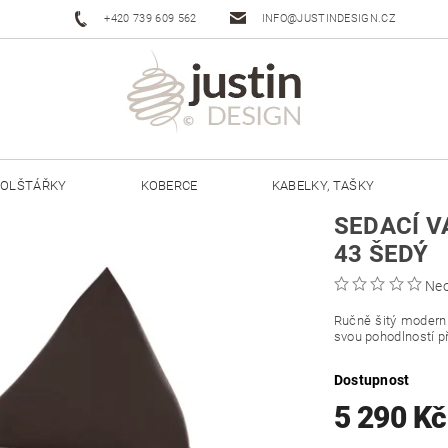
+420 739 609 562
INFO@JUSTINDESIGN.CZ
OLŠTÁŘKY
KOBERCE
KABELKY, TAŠKY
SEDACÍ V
ŠŇŮRY JUSTIN 3 MM
ŠŇŮRY JUSTIN 5 MM
43 ŠEDÝ
Ne
Ručně šitý modern
svou pohodlností př
Dostupnost
5 290 K