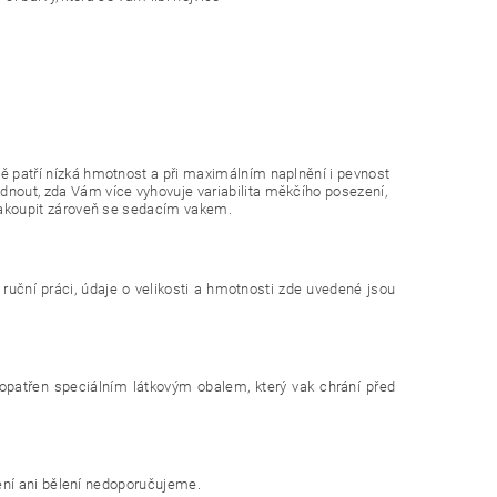
ě patří nízká hmotnost a při maximálním naplnění i pevnost
nout, zda Vám více vyhovuje variabilita měkčího posezení,
 zakoupit zároveň se sedacím vakem.
 ruční práci, údaje o velikosti a hmotnosti zde uvedené jsou
 opatřen speciálním látkovým obalem, který vak chrání před
lení ani bělení nedoporučujeme.