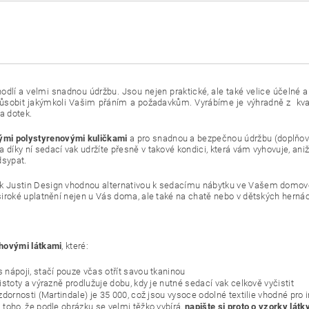
lí a velmi snadnou údržbu. Jsou nejen praktické, ale také velice účelné a p
způsobit jakýmkoli Vašim přáním a požadavkům. Vyrábíme je výhradně z kva
na dotek.
mi polystyrenovými kuličkami
a pro snadnou a bezpečnou údržbu (doplňová
 díky ní sedací vak udržíte přesně v takové kondici, která vám vyhovuje, ani
dsypat.
k Justin Design vhodnou alternativou k sedacímu nábytku ve Vašem domově. J
 široké uplatnění nejen u Vás doma, ale také na chatě nebo v dětských herná
ahovými látkami
, které:
nápoji, stačí pouze včas otřít savou tkaninou
stoty a výrazně prodlužuje dobu, kdy je nutné sedací vak celkově vyčistit
dornosti (Martindale) je 35 000, což jsou vysoce odolné textilie vhodné pro
toho, že podle obrázku se velmi těžko vybírá,
napište si proto o vzorky látk