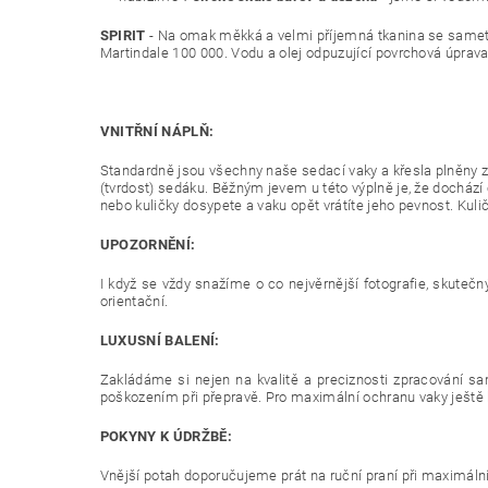
SPIRIT
- Na omak měkká a velmi příjemná tkanina se same
Martindale 100 000. Vodu a olej odpuzující povrchová úprava,
VNITŘNÍ NÁPLŇ:
Standardně jsou všechny naše sedací vaky a křesla plněny z
(tvrdost) sedáku. Běžným jevem u této výplně je, že docház
nebo kuličky dosypete a vaku opět vrátíte jeho pevnost. Ku
UPOZORNĚNÍ:
I když se vždy snažíme o co nejvěrnější fotografie, skutečn
orientační.
LUXUSNÍ BALENÍ:
Zakládáme si nejen na kvalitě a preciznosti zpracování sa
poškozením při přepravě. Pro maximální ochranu vaky ještě 
POKYNY K ÚDRŽBĚ:
Vnější potah doporučujeme prát na ruční praní při maximální 