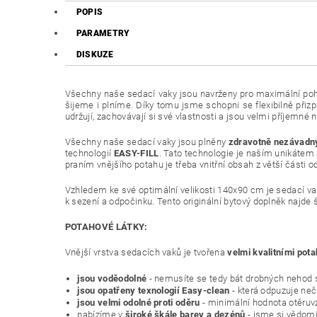
POPIS
PARAMETRY
DISKUZE
Všechny naše sedací vaky jsou navrženy pro maximální pohod
šijeme i plníme. Díky tomu jsme schopni se flexibilně při
udržují, zachovávají si své vlastnosti a jsou velmi příjemné 
Všechny naše sedací vaky jsou plněny
zdravotně nezávadný
technologií
EASY-FILL
. Tato technologie je naším unikátem a
praním vnějšího potahu je třeba vnitřní obsah z větší části o
Vzhledem ke své optimální velikosti 140x90 cm je sedací va
k sezení a odpočinku. Tento originální bytový doplněk najde
POTAHOVÉ LÁTKY:
Vnější vrstva sedacích vaků je tvořena
velmi kvalitními pot
jsou voděodolné
- nemusíte se tedy bát drobných nehod s 
jsou opatřeny texnologií Easy-clean
- která odpuzuje neči
jsou velmi odolné proti oděru
- minimální hodnota otěruvz
nabízíme v
široké škále barev a dezénů
- jsme si vědomi 