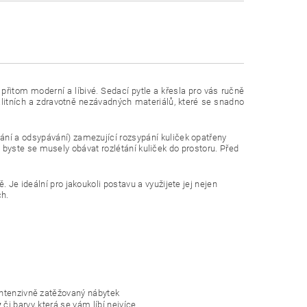
řitom moderní a líbivé. Sedací pytle a křesla pro vás ručně
litních a zdravotně nezávadných materiálů, které se snadno
ní a odsypávání) zamezující rozsypání kuliček opatřeny
ž byste se musely obávat rozlétání kuliček do prostoru. Před
e ideální pro jakoukoli postavu a využijete jej nejen
ch.
 intenzivně zatěžovaný nábytek
y
či barvy, která se vám líbí nejvíce