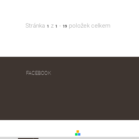
Stránka
z
-
položek celkem
1
1
19
FACEBOOK
Vytvořil Shoptet