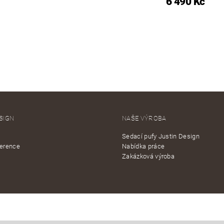
6 490 Kč
SIGN
NAŠE VÝROBA
Sedací pufy Justin Design
ference
Nabídka práce
Zakázková výroba