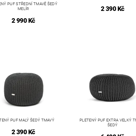
ENÝ PUF STŘEDNÍ TMAVĚ ŠEDÝ
2 390 Kč
MELÍR
2 990 Kč
TENÝ PUF MALÝ ŠEDÝ TMAVÝ
PLETENÝ PUF EXTRA VELKÝ 
ŠEDÝ
2 390 Kč