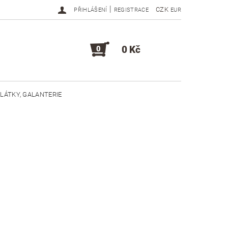
|
CZK
PŘIHLÁŠENÍ
REGISTRACE
EUR
0 Kč
0
LÁTKY, GALANTERIE
DOPLŇKY, KOMPONENTY