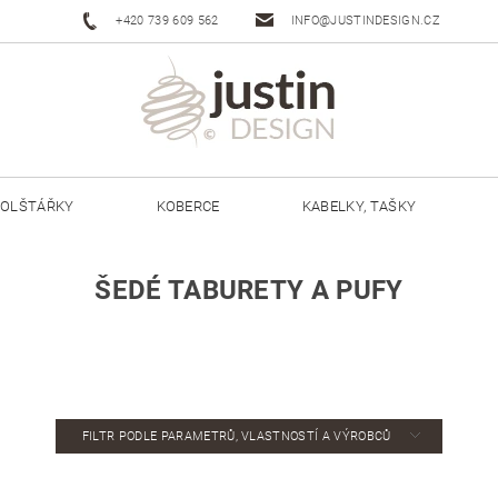
+420 739 609 562
INFO@JUSTINDESIGN.CZ
OLŠTÁŘKY
KOBERCE
KABELKY, TAŠKY
ŠŇŮRY JUSTIN 3 MM
ŠŇŮRY JUSTIN 5 MM
ŠEDÉ TABURETY A PUFY
FILTR PODLE PARAMETRŮ, VLASTNOSTÍ A VÝROBCŮ