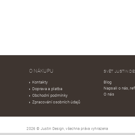
O NÁKUPU
SVĚT JUSTIN DE
Kontakty
Blog
Napsali o nás, re
Doprava a platba
O nás
Obchodní podmínky
Zpracování osobních údajů
2026 © Justin Design, všechna práva vyhrazena