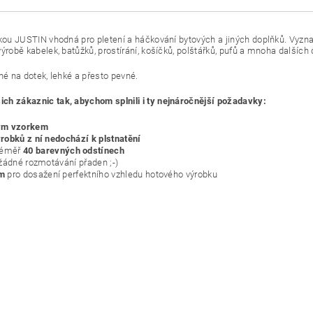
čkou JUSTIN vhodná pro pletení a háčkování bytových a jiných doplňků. Vyzn
robě kabelek, batůžků, prostírání, košíčků, polštářků, pufů a mnoha dalších 
mné na dotek, lehké a přesto pevné.
ch zákaznic tak, abychom splnili i ty nejnáročnější požadavky:
ým vzorkem
robků z ní nedochází k plstnatění
téměř
40 barevných odstínech
 žádné rozmotávání přaden ;-)
em
pro dosažení perfektního vzhledu hotového výrobku