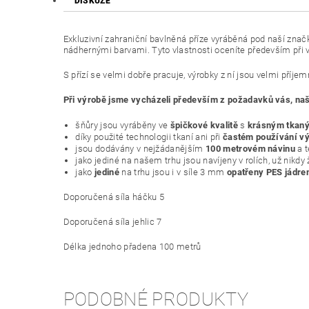
DISKUZE
Exkluzivní zahraniční bavlněná příze vyráběná pod naší zna
nádhernými barvami. Tyto vlastnosti oceníte především při vý
S přízí se velmi dobře pracuje, výrobky z ní jsou velmi příje
Při výrobě jsme vycházeli především z požadavků vás, naši
šňůry jsou vyráběny ve
špičkové kvalitě
s
krásným tkan
díky použité technologii tkaní ani při
častém používání vý
jsou dodávány v nejžádanějším
100 metrovém návinu
a 
jako jediné na našem trhu jsou navíjeny v rolích, už nikdy
jako
jediné
na trhu jsou i v síle 3 mm
opatřeny PES jádr
Doporučená síla háčku 5
Doporučená síla jehlic 7
Délka jednoho přadena 100 metrů
PODOBNÉ PRODUKTY