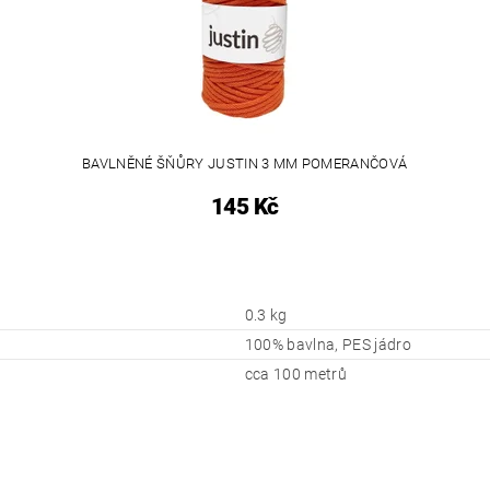
BAVLNĚNÉ ŠŇŮRY JUSTIN 3 MM POMERANČOVÁ
145 Kč
0.3 kg
100% bavlna, PES jádro
cca 100 metrů