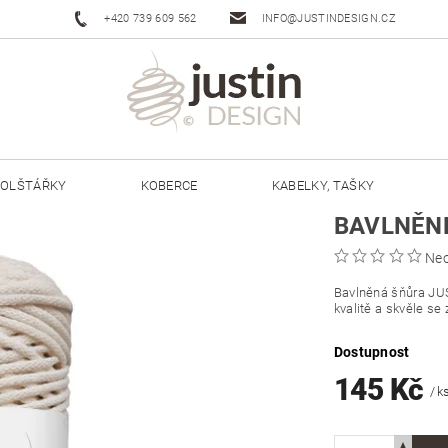
+420 739 609 562
INFO@JUSTINDESIGN.CZ
OLŠTÁŘKY
KOBERCE
KABELKY, TAŠKY
BAVLNĚNÉ
ŠŇŮRY JUSTIN 3 MM
ŠŇŮRY JUSTIN 5 MM
Ne
Bavlněná šňůra JU
kvalitě a skvěle se 
Dostupnost
145 Kč
/ k