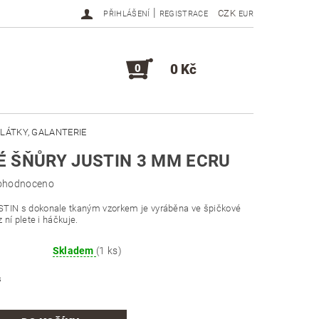
|
CZK
PŘIHLÁŠENÍ
REGISTRACE
EUR
0 Kč
0
LÁTKY, GALANTERIE
 ŠŇŮRY JUSTIN 3 MM ECRU
DOPLŇKY, KOMPONENTY
ohodnoceno
STIN s dokonale tkaným vzorkem je vyráběna ve špičkové
z ní plete i háčkuje.
Skladem
(1 ks)
s