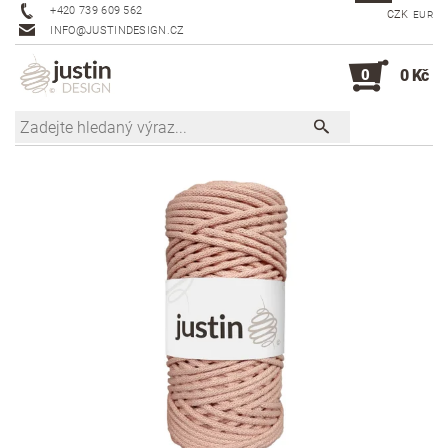
+420 739 609 562
CZK
EUR
INFO@JUSTINDESIGN.CZ
0
0 Kč