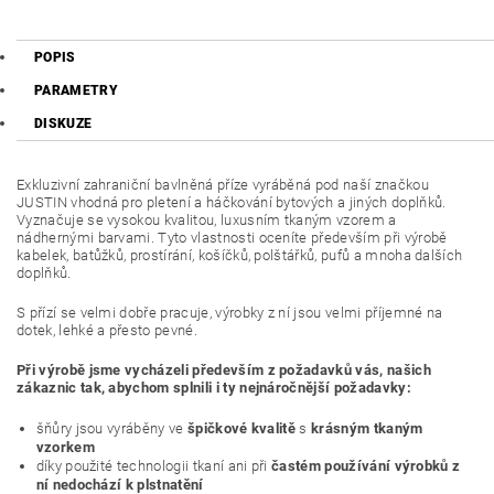
POPIS
PARAMETRY
DISKUZE
Exkluzivní zahraniční bavlněná příze vyráběná pod naší značkou
JUSTIN vhodná pro pletení a háčkování bytových a jiných doplňků.
Vyznačuje se vysokou kvalitou, luxusním tkaným vzorem a
nádhernými barvami. Tyto vlastnosti oceníte především při výrobě
kabelek, batůžků, prostírání, košíčků, polštářků, pufů a mnoha dalších
doplňků.
S přízí se velmi dobře pracuje, výrobky z ní jsou velmi příjemné na
dotek, lehké a přesto pevné.
Při výrobě jsme vycházeli především z požadavků vás, našich
zákaznic tak, abychom splnili i ty nejnáročnější požadavky:
šňůry jsou vyráběny ve
špičkové kvalitě
s
krásným tkaným
vzorkem
díky použité technologii tkaní ani při
častém používání výrobků z
ní nedochází k plstnatění