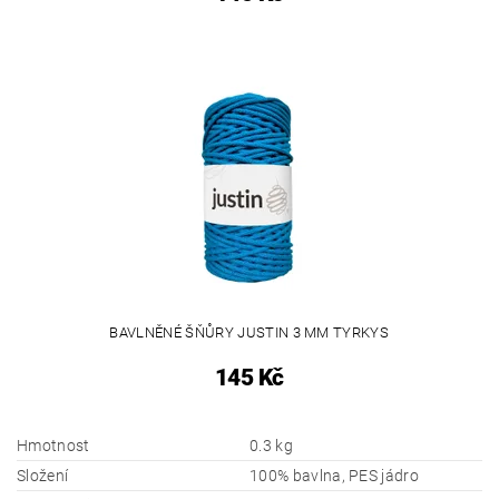
BAVLNĚNÉ ŠŇŮRY JUSTIN 3 MM TYRKYS
145 Kč
Hmotnost
0.3 kg
Složení
100% bavlna, PES jádro