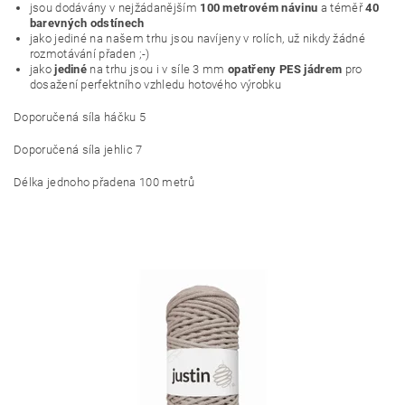
jsou dodávány v nejžádanějším
100 metrovém návinu
a téměř
40
barevných odstínech
jako jediné na našem trhu jsou navíjeny v rolích, už nikdy žádné
rozmotávání přaden ;-)
jako
jediné
na trhu jsou i v síle 3 mm
opatřeny PES jádrem
pro
dosažení perfektního vzhledu hotového výrobku
Doporučená síla háčku 5
Doporučená síla jehlic 7
Délka jednoho přadena 100 metrů