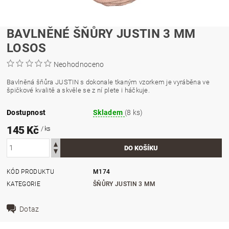
BAVLNĚNÉ ŠŇŮRY JUSTIN 3 MM
LOSOS
Neohodnoceno
Bavlněná šňůra JUSTIN s dokonale tkaným vzorkem je vyráběna ve
špičkové kvalitě a skvěle se z ní plete i háčkuje.
Dostupnost
Skladem
(8 ks)
145 Kč
/ ks
KÓD PRODUKTU
M174
KATEGORIE
ŠŇŮRY JUSTIN 3 MM
Dotaz