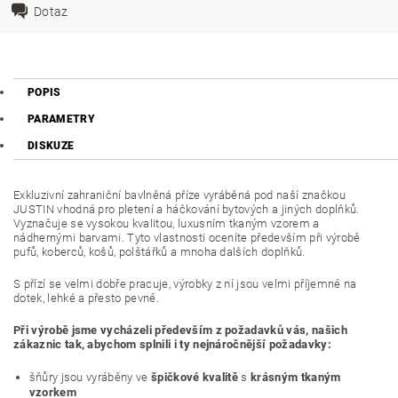
Dotaz
POPIS
PARAMETRY
DISKUZE
Exkluzivní zahraniční bavlněná příze vyráběná pod naší značkou
JUSTIN vhodná pro pletení a háčkování bytových a jiných doplňků.
Vyznačuje se vysokou kvalitou, luxusním tkaným vzorem a
nádhernými barvami. Tyto vlastnosti oceníte především při výrobě
pufů, koberců, košů, polštářků a mnoha dalších doplňků.
S přízí se velmi dobře pracuje, výrobky z ní jsou velmi příjemné na
dotek, lehké a přesto pevné.
Při výrobě jsme vycházeli především z požadavků vás, našich
zákaznic tak, abychom splnili i ty nejnáročnější požadavky:
šňůry jsou vyráběny ve
špičkové kvalitě
s
krásným tkaným
vzorkem