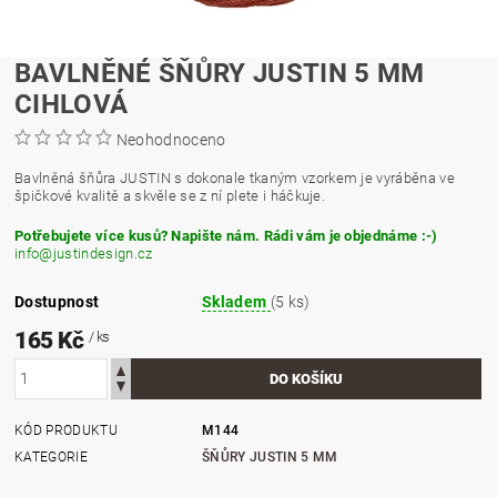
BAVLNĚNÉ ŠŇŮRY JUSTIN 5 MM
CIHLOVÁ
Neohodnoceno
Bavlněná šňůra JUSTIN s dokonale tkaným vzorkem je vyráběna ve
špičkové kvalitě a skvěle se z ní plete i háčkuje.
Potřebujete více kusů? Napište nám. Rádi vám je objednáme :-)
info@justindesign.cz
Dostupnost
Skladem
(5 ks)
165 Kč
/ ks
KÓD PRODUKTU
M144
KATEGORIE
ŠŇŮRY JUSTIN 5 MM