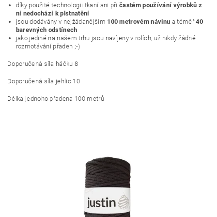
díky použité technologii tkaní ani při
častém používání výrobků z
ní nedochází k plstnatění
jsou dodávány v nejžádanějším
100 metrovém návinu
a téměř
40
barevných odstínech
jako jediné na našem trhu jsou navíjeny v rolích, už nikdy žádné
rozmotávání přaden ;-)
Doporučená síla háčku 8
Doporučená síla jehlic 10
Délka jednoho přadena 100 metrů