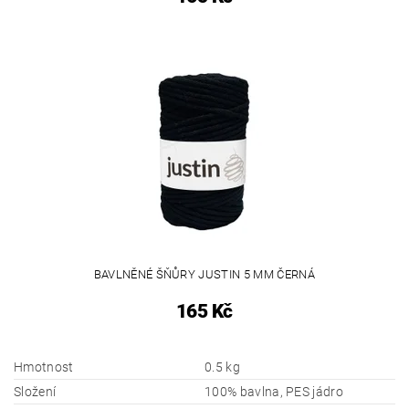
BAVLNĚNÉ ŠŇŮRY JUSTIN 5 MM ČERNÁ
165 Kč
Hmotnost
0.5 kg
Složení
100% bavlna, PES jádro