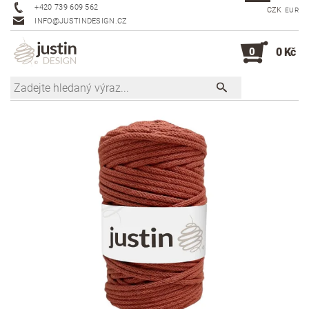
+420 739 609 562
CZK
EUR
INFO@JUSTINDESIGN.CZ
0
0 Kč