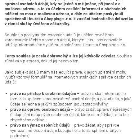
správci osobních údajů, kdy se jedná o mé jméno, příjmení a e-
mailovou adresu, a to za účelem zasílání informací a obchodních
sdělení na mou e-mailovou adresu, a dále za účelem poskytnutí
společnosti Heureka Shopping s.r.o. k zaslání hodnotícího dotazníku
v rámci služby Ověřeno zákazníky.
Souhlas s poskytnutím osobních údajů je udělen rovněž pro
zpracovatele těchto osobních údajů, kterými jsou: poskytovatelé
údržby informačního systému, společnost Heureka Shopping s.r.o.
Tento souhlas je zcela dobrovolný a lze jej kdykoliv odvolat
. Souhlas
zůstává v platnosti, dokud jej neodvolám.
Jako subjekt údajů mám následující práva, k jejich uplatnění mohu
využít vzorový formulář na internetových stránkách správce osobních
údajů:
právo na přístup k osobním údajům
– právo získat informace o
tom, zda správce zpracovává mé osobní údaje, a pokud ano, o jaké
údaje se jedná a jakým způsobem jsou zpracovávány;
právo na opravu osobních údajů
– právo žádat opravu nepřesných
či doplnění neúplných osobních údajů, které se mě týkají, a to bez
zbytečného odkladu;
právo na výmaz osobních údajů
– právo žádat, aby správce
vymazal mé osobní údaje kupujícího, a to za splnění určitých
podmínek;