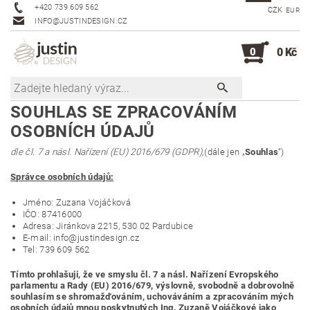
+420 739 609 562
CZK
EUR
INFO@JUSTINDESIGN.CZ
0
0 Kč
SOUHLAS SE ZPRACOVÁNÍM
OSOBNÍCH ÚDAJŮ
dle čl. 7 a násl. Nařízení (EU) 2016/679 (GDPR),
(dále jen „
Souhlas
“)
Správce osobních údajů:
Jméno: Zuzana Vojáčková
IČO: 87416000
Adresa: Jiránkova 2215, 530 02 Pardubice
E-mail: info@justindesign.cz
Tel: 739 609 562
Tímto prohlašuji, že ve smyslu čl. 7 a násl. Nařízení Evropského
parlamentu a Rady (EU) 2016/679, výslovně, svobodně a dobrovolně
souhlasím se shromažďováním, uchováváním a zpracováním mých
osobních údajů mnou poskytnutých Ing. Zuzaně Vojáčkové jako