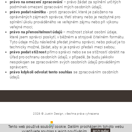
právo na omezení zpracování
– právo žádat za splnění určitých
podmínek omezení zpracování mých osobních údajů;
právo podat námitku
- proti zpracování, které je založeno na
oprávněných zájmech správce, třetí strany nebo je nezbytné pro
splnění úkolu prováděného ve veřejném zájmu nebo při výkonu
veřejné moci;
právo na přenositelnost údajů
– možnost získat osobní údaje,
které jsem správci poskytl, v běžném a strojově čitelném formátu.
Tyto údaje můžu následně předat jinému správci, nebo pokud je to
technicky možné, žádat, aby si je správci předali mezi sebou;
právo podat stížnost
přímo správci nebo se se stížností obrátit na
Úřad pro ochranu osobních údajů, v případě, že budu jakkoliv
nespokojen se zpracováním svých osobních údajů prováděným
správcem;
právo kdykoli odvolat tento souhlas
se zpracováním osobních
údajů.
2026 © Justin Design, všechna práva vyhrazena
Vytvořil Shoptet
Tento web používá soubory cookie. Dalším procházením tohoto webu
vyjadřujete souhlas s jejich používáním.
ROZUMÍM