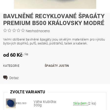
BAVLNĚNÉ RECYKLOVANÉ ŠPAGÁTY
PREMIUM B500 KRÁLOVSKY MODRÉ
Neohodnoceno
Velmi oblíbené bavlněné špagáty jsou skvělým materiálem pro výrobu
bytových doplňků, pufů, sedáků, polštářků, tašek a kabelek.
od 60 Kč
/ ks
KATEGORIE
ŠPAGÁTY JUSTIN
Dotaz
ZVOLTE VARIANTU
Váha klubíčka:
Skladem
(2 ks)
B500/300
300g