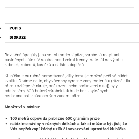
POPIS
DISKUZE
Bavlněné špagáty jsou velmi moderní příze, vyrobená recyklací
bavlněných látek. V současnosti velmi trendy materiál na výrobu
kabelek, koberců, košíčků a dalších doplňků.
Klubíčka jsou ručně namotávaná, díky tomu je možné pečlivě hlídat
kvalitu. Dbáme na to, aby všechny výrazné vady materiálu (různá síla
příze, roztřepené okraje, poškození nebo poškozený okraj) byly
odstraněny. Váš hotový výrobek tak bude bez zbytečných
nedokonalostí způsobených vadami příze.
Množství v návinu:
100 metrů odpovídá přibližně 600 gramům příze
nabízíme náviny v různých délkách a tak si můžete být jisti, že
Vás nepřekvapí žádný uzlík či navazování uprostřed klubíčka