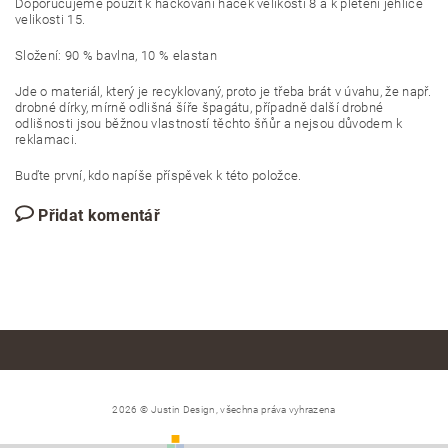
Doporučujeme použít k háčkování háček velikosti 8 a k pletení jehlice
velikosti 15.
Složení: 90 % bavlna, 10 % elastan
Jde o materiál, který je recyklovaný, proto je třeba brát v úvahu, že např.
drobné dírky, mírně odlišná šíře špagátu, případně další drobné
odlišnosti jsou běžnou vlastností těchto šňůr a nejsou důvodem k
reklamaci.
Buďte první, kdo napíše příspěvek k této položce.
Přidat komentář
2026 © Justin Design, všechna práva vyhrazena
Vytvořil Shoptet