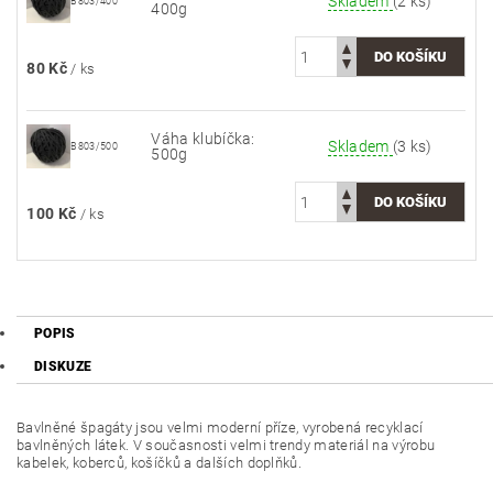
Skladem
(2 ks)
B803/400
400g
80 Kč
/ ks
Váha klubíčka:
Skladem
(3 ks)
B803/500
500g
100 Kč
/ ks
POPIS
DISKUZE
Bavlněné špagáty jsou velmi moderní příze, vyrobená recyklací
bavlněných látek. V současnosti velmi trendy materiál na výrobu
kabelek, koberců, košíčků a dalších doplňků.