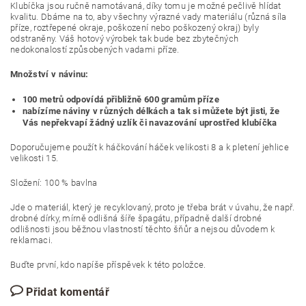
Klubíčka jsou ručně namotávaná, díky tomu je možné pečlivě hlídat
kvalitu. Dbáme na to, aby všechny výrazné vady materiálu (různá síla
příze, roztřepené okraje, poškození nebo poškozený okraj) byly
odstraněny. Váš hotový výrobek tak bude bez zbytečných
nedokonalostí způsobených vadami příze.
Množství v návinu:
100 metrů odpovídá přibližně 600 gramům příze
nabízíme náviny v různých délkách a tak si můžete být jisti, že
Vás nepřekvapí žádný uzlík či navazování uprostřed klubíčka
Doporučujeme použít k háčkování háček velikosti 8 a k pletení jehlice
velikosti 15.
Složení: 100 % bavlna
Jde o materiál, který je recyklovaný, proto je třeba brát v úvahu, že např.
drobné dírky, mírně odlišná šíře špagátu, případně další drobné
odlišnosti jsou běžnou vlastností těchto šňůr a nejsou důvodem k
reklamaci.
Buďte první, kdo napíše příspěvek k této položce.
Přidat komentář