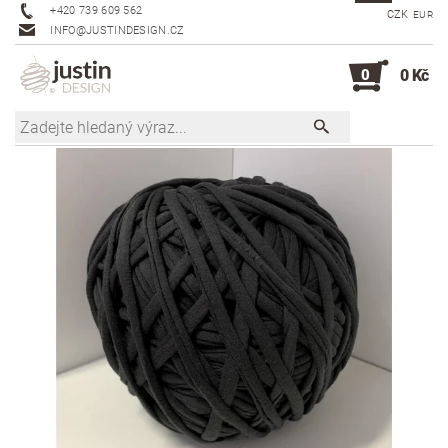
+420 739 609 562
CZK
EUR
INFO@JUSTINDESIGN.CZ
0
0 Kč