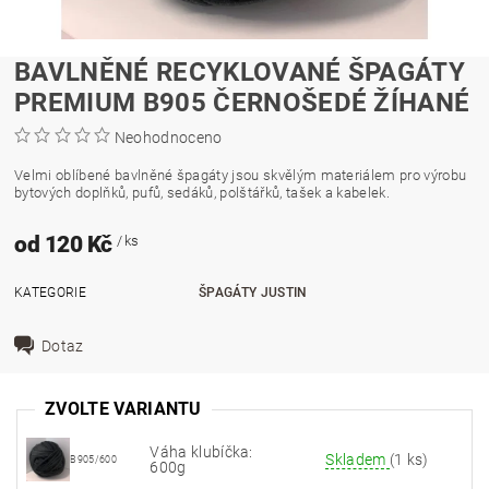
BAVLNĚNÉ RECYKLOVANÉ ŠPAGÁTY
PREMIUM B905 ČERNOŠEDÉ ŽÍHANÉ
Neohodnoceno
Velmi oblíbené bavlněné špagáty jsou skvělým materiálem pro výrobu
bytových doplňků, pufů, sedáků, polštářků, tašek a kabelek.
od 120 Kč
/ ks
KATEGORIE
ŠPAGÁTY JUSTIN
Dotaz
ZVOLTE VARIANTU
Váha klubíčka:
Skladem
(1 ks)
B905/600
600g