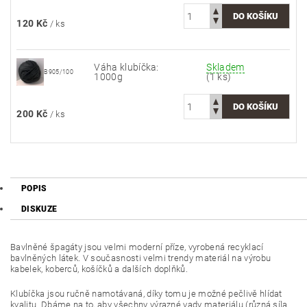
120 Kč
/ ks
Váha klubíčka:
Skladem
B905/100
1000g
(1 ks)
200 Kč
/ ks
POPIS
DISKUZE
Bavlněné špagáty jsou velmi moderní příze, vyrobená recyklací
bavlněných látek. V současnosti velmi trendy materiál na výrobu
kabelek, koberců, košíčků a dalších doplňků.
Klubíčka jsou ručně namotávaná, díky tomu je možné pečlivě hlídat
kvalitu. Dbáme na to, aby všechny výrazné vady materiálu (různá síla