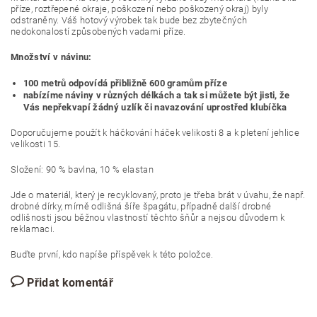
příze, roztřepené okraje, poškození nebo poškozený okraj) byly
odstraněny. Váš hotový výrobek tak bude bez zbytečných
nedokonalostí způsobených vadami příze.
Množství v návinu:
100 metrů odpovídá přibližně 600 gramům příze
nabízíme náviny v různých délkách a tak si můžete být jisti, že
Vás nepřekvapí žádný uzlík či navazování uprostřed klubíčka
Doporučujeme použít k háčkování háček velikosti 8 a k pletení jehlice
velikosti 15.
Složení: 90 % bavlna, 10 % elastan
Jde o materiál, který je recyklovaný, proto je třeba brát v úvahu, že např.
drobné dírky, mírně odlišná šíře špagátu, případně další drobné
odlišnosti jsou běžnou vlastností těchto šňůr a nejsou důvodem k
reklamaci.
Buďte první, kdo napíše příspěvek k této položce.
Přidat komentář