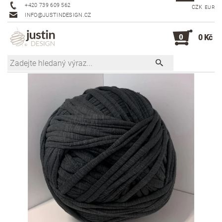
+420 739 609 562
CZK
EUR
INFO@JUSTINDESIGN.CZ
0
0 Kč