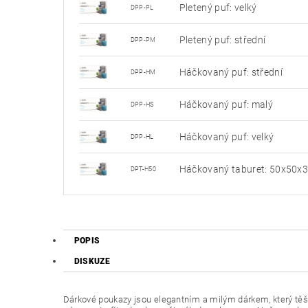
Pletený puf: velký
DPP-PL
Pletený puf: střední
DPP-PM
Háčkovaný puf: střední
DPP-HM
Háčkovaný puf: malý
DPP-HS
Háčkovaný puf: velký
DPP-HL
Háčkovaný taburet: 50x50x
DPT-H50
POPIS
DISKUZE
Dárkové poukazy jsou elegantním a milým dárkem, který těší