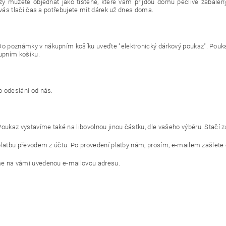
y můžete objednat jako tištěné, které vám přijdou domů pečlivě zabaleny
 vás tlačí čas a potřebujete mít dárek už dnes doma.
Do poznámky v nákupním košíku uveďte "elektronický dárkový poukaz". Pouka
upním košíku.
o odeslání od nás.
Poukaz vystavíme také na libovolnou jinou částku, dle vašeho výběru. Stač
latbu převodem z účtu. Po provedení platby nám, prosím, e-mailem zašlete e
me na vámi uvedenou e-mailovou adresu.