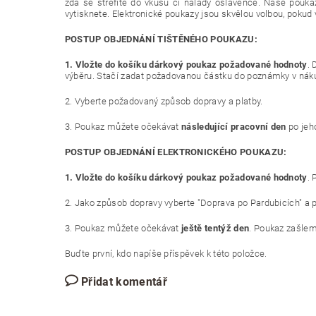
zda se strefíte do vkusu či nálady oslavence. Naše poukaz
vytisknete. Elektronické poukazy jsou skvělou volbou, pokud
POSTUP OBJEDNÁNÍ TIŠTĚNÉHO POUKAZU:
1. Vložte do košíku dárkový poukaz požadované hodnoty
. 
výběru. Stačí zadat požadovanou částku do poznámky v nák
2. Vyberte požadovaný způsob dopravy a platby.
3. Poukaz můžete očekávat
následující pracovní den
po jeh
POSTUP OBJEDNÁNÍ ELEKTRONICKÉHO POUKAZU:
1. Vložte do košíku dárkový poukaz požadované hodnoty
. 
2. Jako způsob dopravy vyberte "Doprava po Pardubicích" a p
3. Poukaz můžete očekávat
ještě tentýž den
. Poukaz zašle
Buďte první, kdo napíše příspěvek k této položce.
Přidat komentář