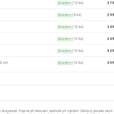
Skladem
(10 ks)
3 7
Skladem
(9 ks)
2 9
Skladem
(10 ks)
3 4
Skladem
(10 ks)
2 6
Skladem
(10 ks)
4 2
30 cm
Skladem
(10 ks)
4 5
 dvojnásob. Poprvé při darování, podruhé při vybírání. Dárkový poukaz naví