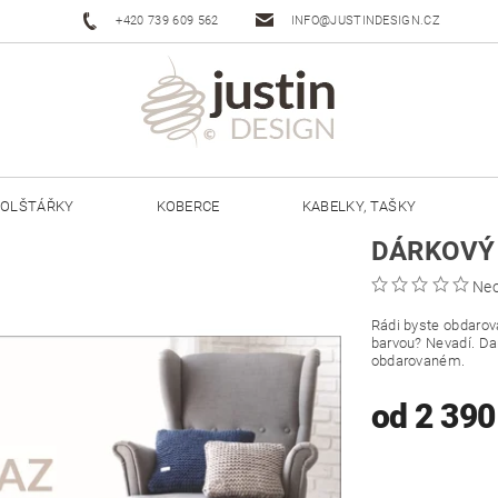
+420 739 609 562
INFO@JUSTINDESIGN.CZ
OLŠTÁŘKY
KOBERCE
KABELKY, TAŠKY
DÁRKOVÝ
ŠŇŮRY JUSTIN 3 MM
ŠŇŮRY JUSTIN 5 MM
Ne
Rádi byste obdarova
barvou? Nevadí. Da
obdarovaném.
od 2 39