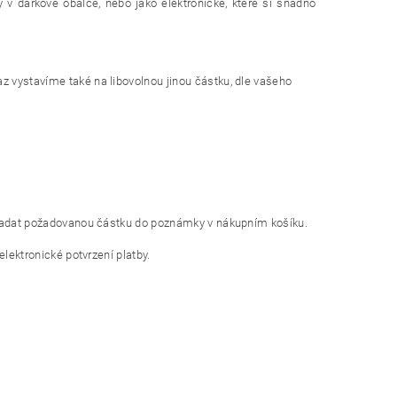
 v dárkové obálce, nebo jako elektronické, které si snadno
z vystavíme také na libovolnou jinou částku, dle vašeho
í zadat požadovanou částku do poznámky v nákupním košíku.
lektronické potvrzení platby.