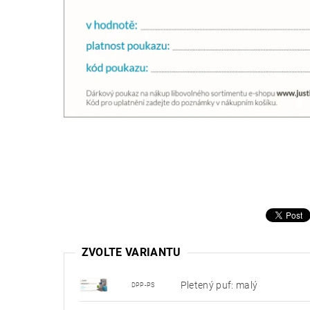
ZVOLTE VARIANTU
Pletený puf: malý
DPP-PS