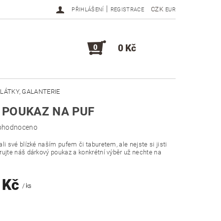
|
CZK
PŘIHLÁŠENÍ
REGISTRACE
EUR
0 Kč
0
LÁTKY, GALANTERIE
 POUKAZ NA PUF
DOPLŇKY, KOMPONENTY
ohodnoceno
li své blízké naším pufem či taburetem, ale nejste si jisti
rujte náš dárkový poukaz a konkrétní výběr už nechte na
0 Kč
/ ks