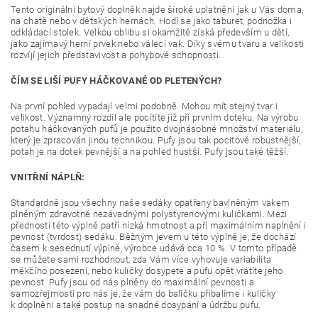
Tento originální bytový doplněk najde široké uplatnění jak u Vás doma,
na chatě nebo v dětských hernách. Hodí se jako taburet, podnožka i
odkládací stolek. Velkou oblibu si okamžitě získá především u dětí,
jako zajímavý herní prvek nebo válecí vak. Díky svému tvaru a velikosti
rozvíjí jejich představivost a pohybové schopnosti.
ČÍM SE LIŠÍ PUFY HÁČKOVANÉ OD PLETENÝCH?
Na první pohled vypadají velmi podobně. Mohou mít stejný tvar i
velikost. Významný rozdíl ale pocítíte již při prvním doteku. Na výrobu
potahu háčkovaných pufů je použito dvojnásobné množství materiálu,
který je zpracován jinou technikou. Pufy jsou tak pocitově robustnější,
potah je na dotek pevnější a na pohled hustší. Pufy jsou také těžší.
VNITŘNÍ NÁPLŇ:
Standardně jsou všechny naše sedáky opatřeny bavlněným vakem
plněným zdravotně nezávadnými polystyrenovými kuličkami. Mezi
přednosti této výplně patří nízká hmotnost a při maximálním naplnění i
pevnost (tvrdost) sedáku. Běžným jevem u této výplně je, že dochází
časem k sesednutí výplně, výrobce udává cca 10 %. V tomto případě
se můžete sami rozhodnout, zda Vám více vyhovuje variabilita
měkčího posezení, nebo kuličky dosypete a pufu opět vrátíte jeho
pevnost. Pufy jsou od nás plněny do maximální pevnosti a
samozřejmostí pro nás je, že vám do balíčku přibalíme i kuličky
k doplnění a také postup na snadné dosypání a údržbu pufu.