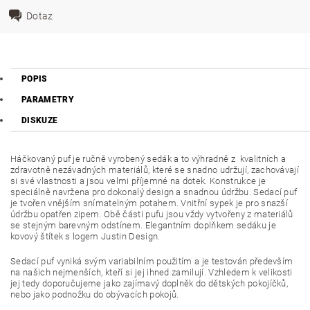
Dotaz
POPIS
PARAMETRY
DISKUZE
Háčkovaný puf je ručně vyrobený sedák a to výhradně z kvalitních a
zdravotně nezávadných materiálů, které se snadno udržují, zachovávají
si své vlastnosti a jsou velmi příjemné na dotek. Konstrukce je
speciálně navržena pro dokonalý design a snadnou údržbu. Sedací puf
je tvořen vnějším snímatelným potahem. Vnitřní sypek je pro snazší
údržbu opatřen zipem. Obě části pufu jsou vždy vytvořeny z materiálů
se stejným barevným odstínem. Elegantním doplňkem sedáku je
kovový štítek s logem Justin Design.
Sedací puf vyniká svým variabilním použitím a je testován především
na našich nejmenších, kteří si jej ihned zamilují. Vzhledem k velikosti
jej tedy doporučujeme jako zajímavý doplněk do dětských pokojíčků,
nebo jako podnožku do obývacích pokojů.