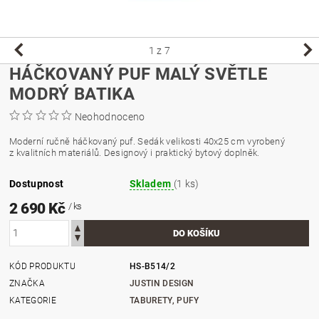
1
z 7
HÁČKOVANÝ PUF MALÝ SVĚTLE
MODRÝ BATIKA
Neohodnoceno
Moderní ručně háčkovaný puf. Sedák velikosti 40x25 cm vyrobený
z kvalitních materiálů. Designový i praktický bytový doplněk.
Dostupnost
Skladem
(1 ks)
2 690 Kč
/ ks
KÓD PRODUKTU
HS-B514/2
ZNAČKA
JUSTIN DESIGN
KATEGORIE
TABURETY, PUFY