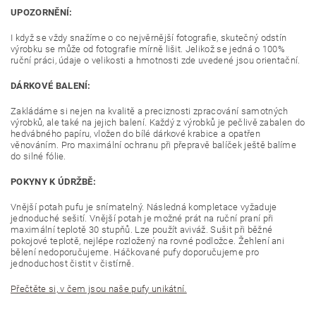
UPOZORNĚNÍ:
I když se vždy snažíme o co nejvěrnější fotografie, skutečný odstín
výrobku se může od fotografie mírně lišit. Jelikož se jedná o 100%
ruční práci, údaje o velikosti a hmotnosti zde uvedené jsou orientační.
DÁRKOVÉ BALENÍ:
Zakládáme si nejen na kvalitě a preciznosti zpracování samotných
výrobků, ale také na jejich balení. Každý z výrobků je pečlivě zabalen do
hedvábného papíru, vložen do bílé dárkové krabice a opatřen
věnováním. Pro maximální ochranu při přepravě balíček ještě balíme
do silné fólie.
POKYNY K ÚDRŽBĚ:
Vnější potah pufu je snímatelný. Následná kompletace vyžaduje
jednoduché sešití. Vnější potah je možné prát na ruční praní při
maximální teplotě 30 stupňů. Lze použít aviváž. Sušit při běžné
pokojové teplotě, nejlépe rozložený na rovné podložce. Žehlení ani
bělení nedoporučujeme. Háčkované pufy doporučujeme pro
jednoduchost čistit v čistírně.
Přečtěte si, v čem jsou naše pufy unikátní.