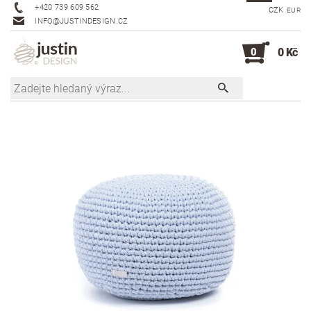
+420 739 609 562
CZK
EUR
INFO@JUSTINDESIGN.CZ
0
0 Kč