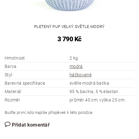
PLETENÝ PUF VELKÝ SVĚTLE MODRÝ
3 790 Kč
Hmotnost
2 kg
Barva
modrá
Styl
háčkované
Barevná specifikace
světle modrá batika
Materiál
95 % bavlna, 5 % elastan
Rozměr
průměr 40 cm, výška 25 cm
Buďte první, kdo napíše příspěvek k této položce.
Přidat komentář