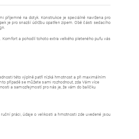
elmi příjemné na dotyk. Konstrukce je speciálně navržena pro
ypek je pro snazší údržbu opatřen zipem. Obě části sedacího
gn.
. Komfort a pohodlí tohoto extra velkého pleteného pufu vás
nosti této výplně patří nízká hmotnost a při maximálním
tomto případě se můžete sami rozhodnout, zda Vám více
vnosti a samozřejmostí pro nás je, že vám do balíčku
 ruční práci, údaje o velikosti a hmotnosti zde uvedené jsou