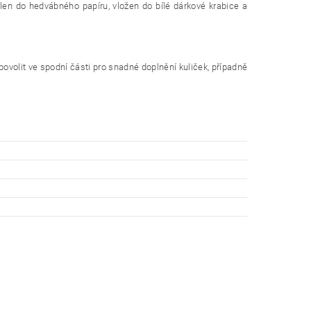
alen do hedvábného papíru, vložen do bílé dárkové krabice a
volit ve spodní části pro snadné doplnění kuliček, případně