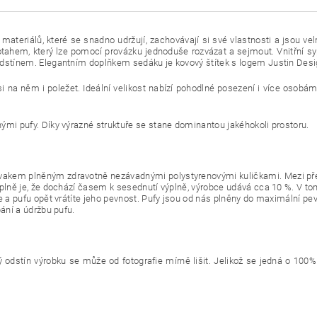
materiálů, které se snadno udržují, zachovávají si své vlastnosti a jsou v
tahem, který lze pomocí provázku jednoduše rozvázat a sejmout. Vnitřní s
odstínem. Elegantním doplňkem sedáku je kovový štítek s logem Justin Desi
na něm i poležet. Ideální velikost nabízí pohodlné posezení i více osobám
ými pufy. Díky výrazné struktuře se stane dominantou jakéhokoli prostoru.
akem plněným zdravotně nezávadnými polystyrenovými kuličkami. Mezi před
ýplně je, že dochází časem k sesednutí výplně, výrobce udává cca 10 %. V 
e a pufu opět vrátíte jeho pevnost. Pufy jsou od nás plněny do maximální pe
ání a údržbu pufu.
ý odstín výrobku se může od fotografie mírně lišit. Jelikož se jedná o 100%