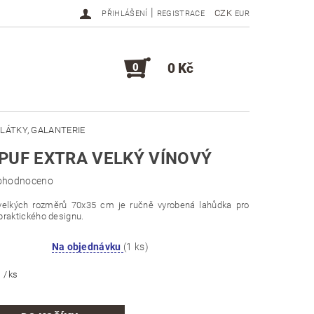
|
CZK
PŘIHLÁŠENÍ
REGISTRACE
EUR
0 Kč
0
LÁTKY, GALANTERIE
PUF EXTRA VELKÝ VÍNOVÝ
DOPLŇKY, KOMPONENTY
ohodnoceno
 velkých rozměrů 70x35 cm je ručně vyrobená lahůdka pro
praktického designu.
Na objednávku
(1 ks)
č
/ ks