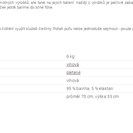
otných výrobků, ale také na jejich balení. Každý z výrobků je pečlivě zab
ek ještě balíme do silné fólie.
štění využít služeb čistírny. Potah pufu nelze jednoduše sejmout - pouze po
6 kg
vínová
pletené
vínová
95 % bavlna, 5 % elastan
průměr 70 cm, výška 35 cm