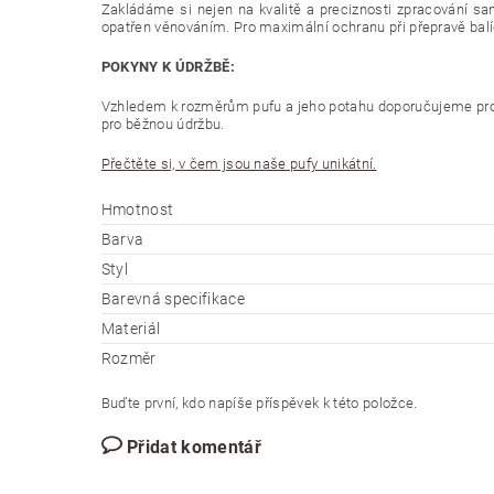
Zakládáme si nejen na kvalitě a preciznosti zpracování sam
opatřen věnováním. Pro maximální ochranu při přepravě balíč
POKYNY K ÚDRŽBĚ:
Vzhledem k rozměrům pufu a jeho potahu doporučujeme pro či
pro běžnou údržbu.
Přečtěte si, v čem jsou naše pufy unikátní.
Hmotnost
Barva
Styl
Barevná specifikace
Materiál
Rozměr
Buďte první, kdo napíše příspěvek k této položce.
Přidat komentář