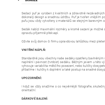
DISKUZE
Sedací puf je vyroben z kvalitních a zdravotně nezávadných 
dokonalý design a snadnou údržbu. Puf je tvořen vnějším po
pufu jsou vždy vytvořeny z materiálů se stejným barevným 
Sedák nabízí maximální rozměry a kromě sezení je možné si 
opravdu příjemně překvapí.
Oživte svůj domov či firmu opravdovou lahůdkou mezi pleten
VNITŘNÍ NÁPLŇ:
Standardně jsou všechny naše sedáky opatřeny bavlněným v
naplnění i pevnost (tvrdost) sedáku. Běžným jevem u této v
vyhovuje variabilita měkčího posezení, nebo kuličky dosypet
přibalíme i kuličky k doplnění a také postup na snadné dosyp
UPOZORNĚNÍ:
I když se vždy snažíme o co nejvěrnější fotografie, skutečn
orientační.
DÁRKOVÉ BALENÍ: