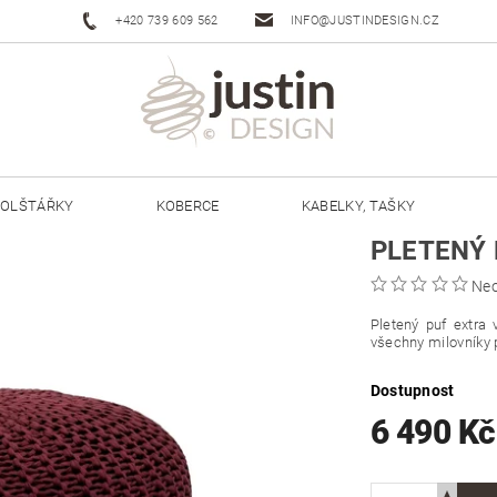
+420 739 609 562
INFO@JUSTINDESIGN.CZ
OLŠTÁŘKY
KOBERCE
KABELKY, TAŠKY
PLETENÝ 
ŠŇŮRY JUSTIN 3 MM
ŠŇŮRY JUSTIN 5 MM
Ne
Pletený puf extra
všechny milovníky 
Dostupnost
6 490 K