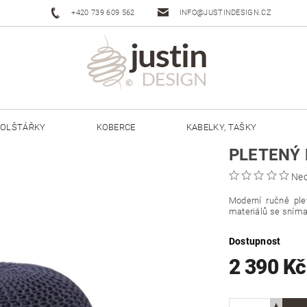
+420 739 609 562
INFO@JUSTINDESIGN.CZ
OLŠTÁŘKY
KOBERCE
KABELKY, TAŠKY
PLETENÝ
ŠŇŮRY JUSTIN 3 MM
ŠŇŮRY JUSTIN 5 MM
Ne
Moderní ručně ple
materiálů se sníma
Dostupnost
2 390 K