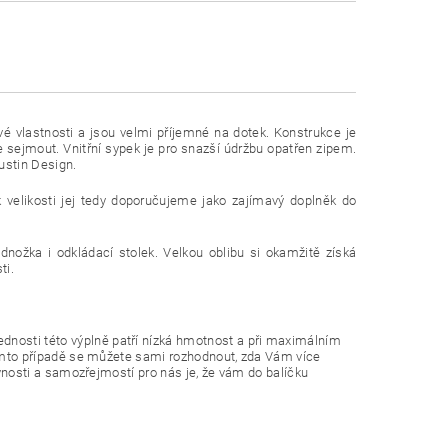
vé vlastnosti a jsou velmi příjemné na dotek. Konstrukce je
 sejmout. Vnitřní sypek je pro snazší údržbu opatřen zipem.
ustin Design.
k velikosti jej tedy doporučujeme jako zajímavý doplněk do
dnožka i odkládací stolek. Velkou oblibu si okamžitě získá
ti.
nosti této výplně patří nízká hmotnost a při maximálním
tomto případě se můžete sami rozhodnout, zda Vám více
vnosti a samozřejmostí pro nás je, že vám do balíčku