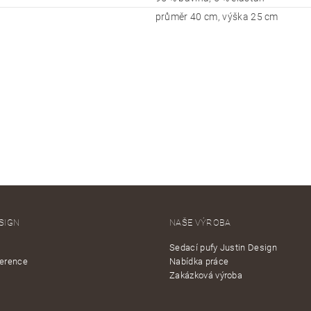
průměr 40 cm, výška 25 cm
SIGN
NAŠE VÝROBA
Sedací pufy Justin Design
ference
Nabídka práce
Zakázková výroba