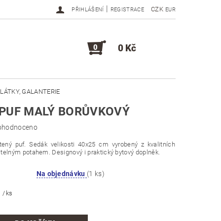
|
CZK
PŘIHLÁŠENÍ
REGISTRACE
EUR
0 Kč
0
LÁTKY, GALANTERIE
 PUF MALÝ BORŮVKOVÝ
DOPLŇKY, KOMPONENTY
ohodnoceno
tený puf. Sedák velikosti 40x25 cm vyrobený z kvalitních
telným potahem. Designový i praktický bytový doplněk.
Na objednávku
(1 ks)
č
/ ks