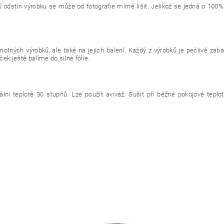
ý odstín výrobku se může od fotografie mírně lišit. Jelikož se jedná o 100%
otných výrobků, ale také na jejich balení. Každý z výrobků je pečlivě zab
ek ještě balíme do silné fólie.
ní teplotě 30 stupňů. Lze použít aviváž. Sušit při běžné pokojové teplot