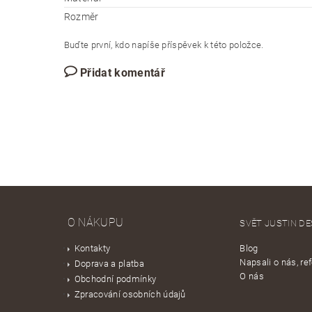
Rozměr
Buďte první, kdo napíše příspěvek k této položce.
Přidat komentář
O NÁKUPU
SVĚT JUSTIN DE
Kontakty
Blog
Napsali o nás, re
Doprava a platba
O nás
Obchodní podmínky
Zpracování osobních údajů