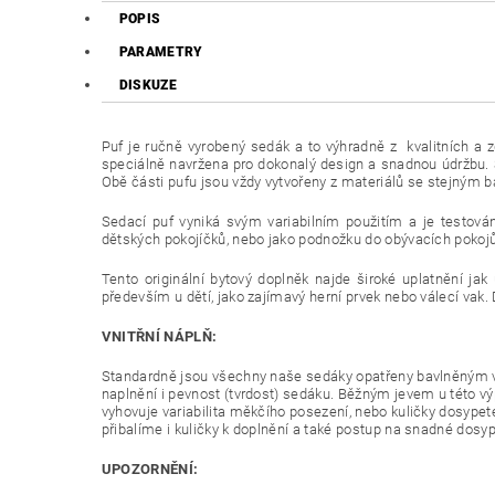
POPIS
PARAMETRY
DISKUZE
Puf je ručně vyrobený sedák a to výhradně z kvalitních a z
speciálně navržena pro dokonalý design a snadnou údržbu. S
Obě části pufu jsou vždy vytvořeny z materiálů se stejným
Sedací puf vyniká svým variabilním použitím a je testován
dětských pokojíčků, nebo jako podnožku do obývacích pokojů
Tento originální bytový doplněk najde široké uplatnění ja
především u dětí, jako zajímavý herní prvek nebo válecí vak. 
VNITŘNÍ NÁPLŇ:
Standardně jsou všechny naše sedáky opatřeny bavlněným v
naplnění i pevnost (tvrdost) sedáku. Běžným jevem u této v
vyhovuje variabilita měkčího posezení, nebo kuličky dosypet
přibalíme i kuličky k doplnění a také postup na snadné dosyp
UPOZORNĚNÍ: