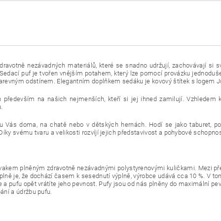
dravotně nezávadných materiálů, které se snadno udržují, zachovávají si s
edací puf je tvořen vnějším potahem, který lze pomocí provázku jednoduše
 barevným odstínem. Elegantním doplňkem sedáku je kovový štítek s logem J
 především na našich nejmenších, kteří si jej ihned zamilují. Vzhledem 
.
k u Vás doma, na chatě nebo v dětských hernách. Hodí se jako taburet, po
Díky svému tvaru a velikosti rozvíjí jejich představivost a pohybové schopnos
akem plněným zdravotně nezávadnými polystyrenovými kuličkami. Mezi před
ýplně je, že dochází časem k sesednutí výplně, výrobce udává cca 10 %. V 
e a pufu opět vrátíte jeho pevnost. Pufy jsou od nás plněny do maximální pe
ání a údržbu pufu.