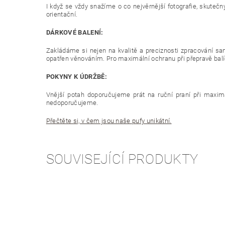
I když se vždy snažíme o co nejvěrnější fotografie, skutečn
orientační.
DÁRKOVÉ BALENÍ:
Zakládáme si nejen na kvalitě a preciznosti zpracování sam
opatřen věnováním. Pro maximální ochranu při přepravě balíč
POKYNY K ÚDRŽBĚ:
Vnější potah doporučujeme prát na ruční praní při maximál
nedoporučujeme.
Přečtěte si, v čem jsou naše pufy unikátní.
SOUVISEJÍCÍ PRODUKTY