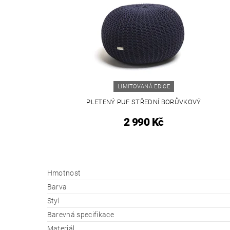
LIMITOVANÁ EDICE
PLETENÝ PUF STŘEDNÍ BORŮVKOVÝ
2 990 Kč
Hmotnost
Barva
Styl
Barevná specifikace
Materiál