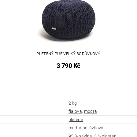
PLETENÝ PUF VELKÝ BORŮVKOVÝ
3 790 Kč
2 kg
fialová
,
modrá
pletené
modrá borůvková
95 % bavlna, 5 % elastan