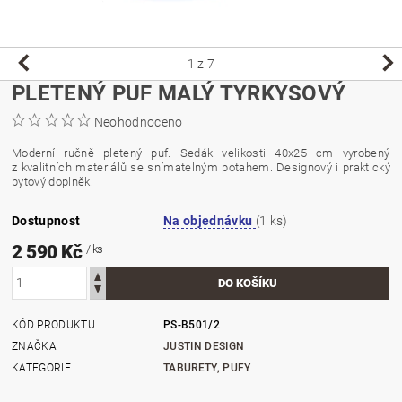
1
z 7
PLETENÝ PUF MALÝ TYRKYSOVÝ
Neohodnoceno
Moderní ručně pletený puf. Sedák velikosti 40x25 cm vyrobený
z kvalitních materiálů se snímatelným potahem. Designový i praktický
bytový doplněk.
Dostupnost
Na objednávku
(1 ks)
2 590 Kč
/ ks
KÓD PRODUKTU
PS-B501/2
ZNAČKA
JUSTIN DESIGN
KATEGORIE
TABURETY, PUFY