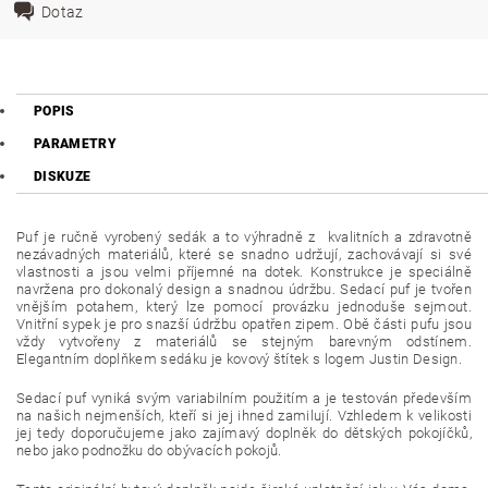
Dotaz
POPIS
PARAMETRY
DISKUZE
Puf je ručně vyrobený sedák a to výhradně z kvalitních a zdravotně
nezávadných materiálů, které se snadno udržují, zachovávají si své
vlastnosti a jsou velmi příjemné na dotek. Konstrukce je speciálně
navržena pro dokonalý design a snadnou údržbu. Sedací puf je tvořen
vnějším potahem, který lze pomocí provázku jednoduše sejmout.
Vnitřní sypek je pro snazší údržbu opatřen zipem. Obě části pufu jsou
vždy vytvořeny z materiálů se stejným barevným odstínem.
Elegantním doplňkem sedáku je kovový štítek s logem Justin Design.
Sedací puf vyniká svým variabilním použitím a je testován především
na našich nejmenších, kteří si jej ihned zamilují. Vzhledem k velikosti
jej tedy doporučujeme jako zajímavý doplněk do dětských pokojíčků,
nebo jako podnožku do obývacích pokojů.