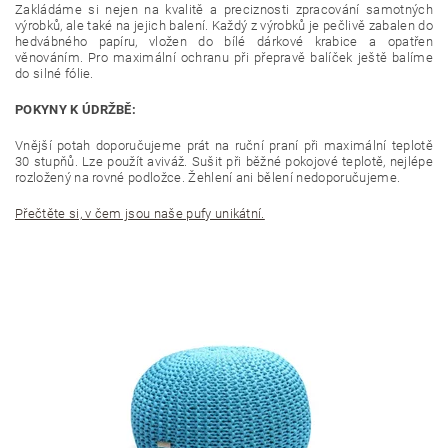
Zakládáme si nejen na kvalitě a preciznosti zpracování samotných
výrobků, ale také na jejich balení. Každý z výrobků je pečlivě zabalen do
hedvábného papíru, vložen do bílé dárkové krabice a opatřen
věnováním. Pro maximální ochranu při přepravě balíček ještě balíme
do silné fólie.
POKYNY K ÚDRŽBĚ:
Vnější potah doporučujeme prát na ruční praní při maximální teplotě
30 stupňů. Lze použít aviváž. Sušit při běžné pokojové teplotě, nejlépe
rozložený na rovné podložce. Žehlení ani bělení nedoporučujeme.
Přečtěte si, v čem jsou naše pufy unikátní.