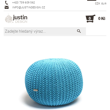
+420 739 609 562
CZK
EUR
INFO@JUSTINDESIGN.CZ
0
0 Kč