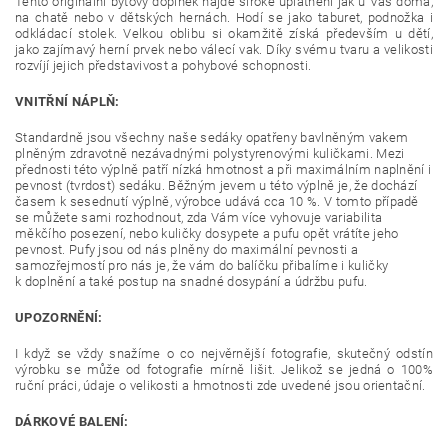
Tento originální bytový doplněk najde široké uplatnění jak u Vás doma,
na chatě nebo v dětských hernách. Hodí se jako taburet, podnožka i
odkládací stolek. Velkou oblibu si okamžitě získá především u dětí,
jako zajímavý herní prvek nebo válecí vak. Díky svému tvaru a velikosti
rozvíjí jejich představivost a pohybové schopnosti.
VNITŘNÍ NÁPLŇ:
Standardně jsou všechny naše sedáky opatřeny bavlněným vakem
plněným zdravotně nezávadnými polystyrenovými kuličkami. Mezi
přednosti této výplně patří nízká hmotnost a při maximálním naplnění i
pevnost (tvrdost) sedáku. Běžným jevem u této výplně je, že dochází
časem k sesednutí výplně, výrobce udává cca 10 %. V tomto případě
se můžete sami rozhodnout, zda Vám více vyhovuje variabilita
měkčího posezení, nebo kuličky dosypete a pufu opět vrátíte jeho
pevnost. Pufy jsou od nás plněny do maximální pevnosti a
samozřejmostí pro nás je, že vám do balíčku přibalíme i kuličky
k doplnění a také postup na snadné dosypání a údržbu pufu.
UPOZORNĚNÍ:
I když se vždy snažíme o co nejvěrnější fotografie, skutečný odstín
výrobku se může od fotografie mírně lišit. Jelikož se jedná o 100%
ruční práci, údaje o velikosti a hmotnosti zde uvedené jsou orientační.
DÁRKOVÉ BALENÍ: