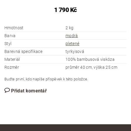
1 790 Kč
Hmotnost
2 kg
Barva
modrá
Styl
pletené
Barevná specifikace
tyrkysová
Materiál
100% bambusová viskóza
Rozměr
průměr 40 cm, výška 25 cm
Buďte první, kdo napíše příspěvek k této položce.
Přidat komentář