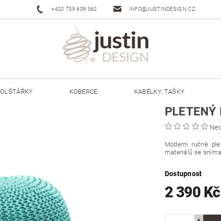
+420 739 609 562
INFO@JUSTINDESIGN.CZ
OLŠTÁŘKY
KOBERCE
KABELKY, TAŠKY
PLETENÝ
ŠŇŮRY JUSTIN 3 MM
ŠŇŮRY JUSTIN 5 MM
Ne
Moderní ručně ple
materiálů se sníma
Dostupnost
2 390 K