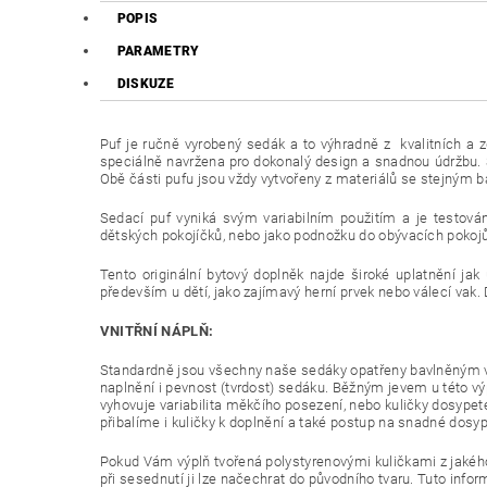
POPIS
PARAMETRY
DISKUZE
Puf je ručně vyrobený sedák a to výhradně z kvalitních a z
speciálně navržena pro dokonalý design a snadnou údržbu. S
Obě části pufu jsou vždy vytvořeny z materiálů se stejným
Sedací puf vyniká svým variabilním použitím a je testován
dětských pokojíčků, nebo jako podnožku do obývacích pokojů
Tento originální bytový doplněk najde široké uplatnění ja
především u dětí, jako zajímavý herní prvek nebo válecí vak. 
VNITŘNÍ NÁPLŇ:
Standardně jsou všechny naše sedáky opatřeny bavlněným v
naplnění i pevnost (tvrdost) sedáku. Běžným jevem u této v
vyhovuje variabilita měkčího posezení, nebo kuličky dosypet
přibalíme i kuličky k doplnění a také postup na snadné dosyp
Pokud Vám výplň tvořená polystyrenovými kuličkami z jakéhok
při sesednutí ji lze načechrat do původního tvaru. Tuto inf