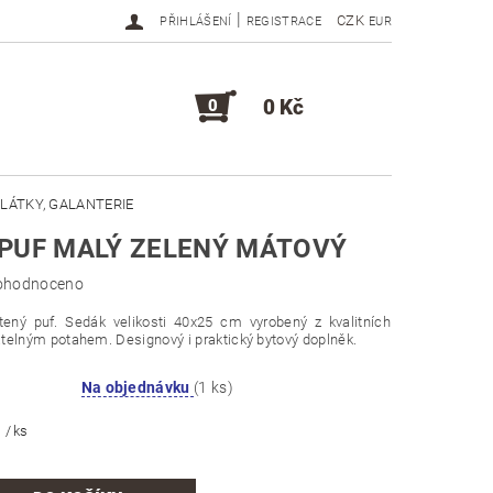
|
CZK
PŘIHLÁŠENÍ
REGISTRACE
EUR
0 Kč
0
LÁTKY, GALANTERIE
 PUF MALÝ ZELENÝ MÁTOVÝ
DOPLŇKY, KOMPONENTY
ohodnoceno
tený puf. Sedák velikosti 40x25 cm vyrobený z kvalitních
telným potahem. Designový i praktický bytový doplněk.
Na objednávku
(1 ks)
č
/ ks