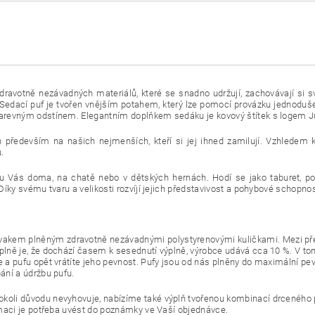
dravotně nezávadných materiálů, které se snadno udržují, zachovávají si s
edací puf je tvořen vnějším potahem, který lze pomocí provázku jednoduše
 barevným odstínem. Elegantním doplňkem sedáku je kovový štítek s logem J
 především na našich nejmenších, kteří si jej ihned zamilují. Vzhledem 
.
k u Vás doma, na chatě nebo v dětských hernách. Hodí se jako taburet, po
Díky svému tvaru a velikosti rozvíjí jejich představivost a pohybové schopnos
akem plněným zdravotně nezávadnými polystyrenovými kuličkami. Mezi před
ýplně je, že dochází časem k sesednutí výplně, výrobce udává cca 10 %. V 
e a pufu opět vrátíte jeho pevnost. Pufy jsou od nás plněny do maximální pe
ání a údržbu pufu.
oli důvodu nevyhovuje, nabízíme také výplň tvořenou kombinací drceného pol
ormaci je potřeba uvést do poznámky ve Vaší objednávce.