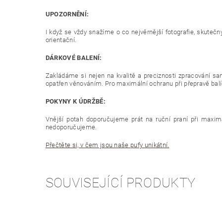
UPOZORNĚNÍ:
I když se vždy snažíme o co nejvěrnější fotografie, skutečn
orientační.
DÁRKOVÉ BALENÍ:
Zakládáme si nejen na kvalitě a preciznosti zpracování sam
opatřen věnováním. Pro maximální ochranu při přepravě balíč
POKYNY K ÚDRŽBĚ:
Vnější potah doporučujeme prát na ruční praní při maximál
nedoporučujeme.
Přečtěte si, v čem jsou naše pufy unikátní.
SOUVISEJÍCÍ PRODUKTY