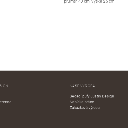
průměr 40 cm, výška 25 cm
SIGN
NAŠE VÝROBA
Sedací pufy Justin Design
ference
Nabídka práce
Zakázková výroba