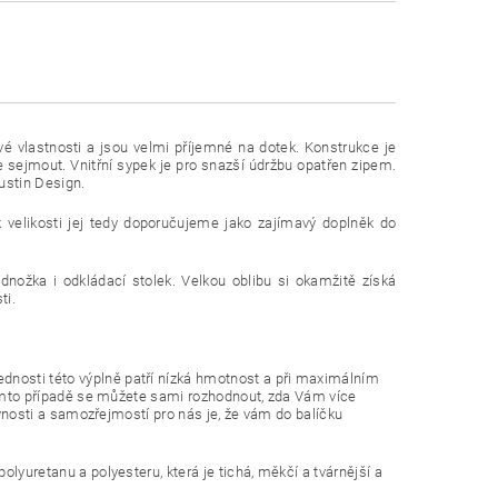
vé vlastnosti a jsou velmi příjemné na dotek. Konstrukce je
 sejmout. Vnitřní sypek je pro snazší údržbu opatřen zipem.
ustin Design.
k velikosti jej tedy doporučujeme jako zajímavý doplněk do
dnožka i odkládací stolek. Velkou oblibu si okamžitě získá
ti.
nosti této výplně patří nízká hmotnost a při maximálním
tomto případě se můžete sami rozhodnout, zda Vám více
vnosti a samozřejmostí pro nás je, že vám do balíčku
yuretanu a polyesteru, která je tichá, měkčí a tvárnější a