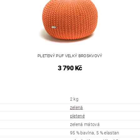
PLETENÝ PUF VELKÝ BROSKVOVÝ
3 790 Kč
2 kg
zelená
pletené
zelená mátová
95 % bavlna, 5 % elastan