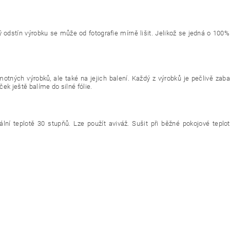
ý odstín výrobku se může od fotografie mírně lišit. Jelikož se jedná o 100%
otných výrobků, ale také na jejich balení. Každý z výrobků je pečlivě zab
ek ještě balíme do silné fólie.
ní teplotě 30 stupňů. Lze použít aviváž. Sušit při běžné pokojové teplot