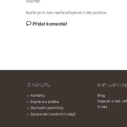
Rozměr
Buďte první, kdo napíše příspěvek k této položce.
Přidat komentář
O NÁKUPU
SVĚT JUSTIN DE
Kontakty
Blog
Napsali o nás, re
Doprava a platba
O nás
Obchodní podmínky
Zpracování osobních údajů