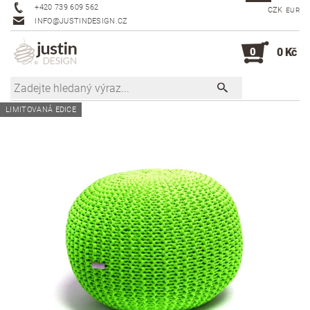
+420 739 609 562
CZK
EUR
INFO@JUSTINDESIGN.CZ
0
0 Kč
LIMITOVANÁ EDICE