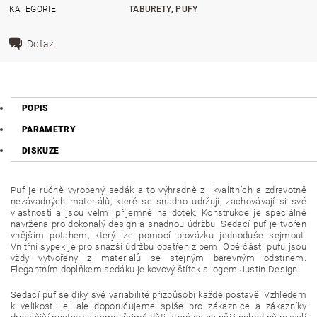
KATEGORIE
TABURETY, PUFY
Dotaz
POPIS
PARAMETRY
DISKUZE
Puf je ručně vyrobený sedák a to výhradně z kvalitních a zdravotně
nezávadných materiálů, které se snadno udržují, zachovávají si své
vlastnosti a jsou velmi příjemné na dotek. Konstrukce je speciálně
navržena pro dokonalý design a snadnou údržbu. Sedací puf je tvořen
vnějším potahem, který lze pomocí provázku jednoduše sejmout.
Vnitřní sypek je pro snazší údržbu opatřen zipem. Obě části pufu jsou
vždy vytvořeny z materiálů se stejným barevným odstínem.
Elegantním doplňkem sedáku je kovový štítek s logem Justin Design.
Sedací puf se díky své variabilitě přizpůsobí každé postavě. Vzhledem
k velikosti jej ale doporučujeme spíše pro zákaznice a zákazníky