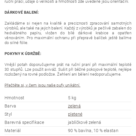
ruční práci, údaje o velikosti a hmotnosti zde uvedené jsou orientační.
DÁRKOVÉ BALENÍ:
Zakládáme si nejen na kvalitě a preciznosti zpracování samotných
výrobků, ale také na jejich balení. Každý z výrobků je pečlivě zabalen do
hedvábného papíru, vložen do bílé dárkové krabice a opatřen
věnováním. Pro maximální ochranu při přepravě balíček ještě balíme
do silné fólie.
POKYNY K ÚDRŽBĚ:
Vnější potah doporučujeme prát na ruční praní při maximální teplotě
30 stupňů. Lze použít aviváž. Sušit při běžné pokojové teplotě, nejlépe
rozložený na rovné podložce. Žehlení ani bělení nedoporučujeme.
Přečtěte si, v čem jsou naše pufy unikátní.
Hmotnost
5 kg
Barva
zelená
Styl
pletené
Barevná specifikace
jablíčkově zelená
Materiál
90 % bavlna, 10 % elastan