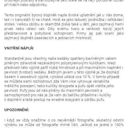
drobnější postavy a samozřejmě děti, které se na něj i pohodlně rozvalí
při hrách nebo odpočinku.
Tento originální bytový doplněk najde široké uplatnění jak u Vás doma,
tak i v kanceláři či na chatě. Hodí se jako taburet, podnožka i odkládací
stolek. Velkou oblibu si okamžitě získá také u dětí, jako zajímavý herní
prvek nebo válecí vak. Díky svému tvaru a velikosti rozvíjí jejich
představivost a pohybové schopnosti. Firmy jej pak ocení jako
zajímavý doplněk zasedacích a jednacích místností.
VNITŘNÍ NÁPLŇ:
Standardně jsou všechny naše sedáky opatřeny bavlněným vakem
plněným zdravotně nezávadnými polystyrenovými kuličkami. Mezi
přednosti této výplně patří nízká hmotnost a při maximálním naplnění i
pevnost (tvrdost) sedáku. Běžným jevem u této výplně je, že dochází
časem k sesednutí výplně, výrobce udává cca 10 %. V tomto případě
se můžete sami rozhodnout, zda Vám více vyhovuje variabilita
měkčího posezení, nebo kuličky dosypete a pufu opět vrátíte jeho
pevnost. Pufy jsou od nás plněny do maximální pevnosti a
samozřejmostí pro nás je, že vám do balíčku přibalíme i kuličky
k doplnění a také postup na snadné dosypání a údržbu pufu.
UPOZORNĚNÍ:
I když se vždy snažíme o co nejvěrnější fotografie, skutečný odstín
výrobku se může od fotografie mírně lišit. Jelikož se jedná o 100%