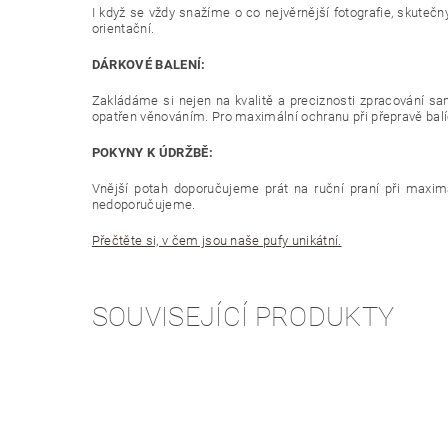
I když se vždy snažíme o co nejvěrnější fotografie, skutečn
orientační.
DÁRKOVÉ BALENÍ:
Zakládáme si nejen na kvalitě a preciznosti zpracování sam
opatřen věnováním. Pro maximální ochranu při přepravě balíč
POKYNY K ÚDRŽBĚ:
Vnější potah doporučujeme prát na ruční praní při maximál
nedoporučujeme.
Přečtěte si, v čem jsou naše pufy unikátní.
SOUVISEJÍCÍ PRODUKTY