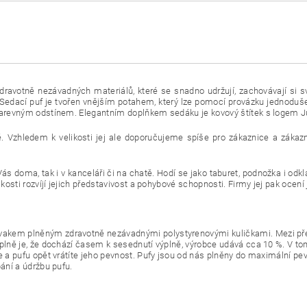
dravotně nezávadných materiálů, které se snadno udržují, zachovávají si s
edací puf je tvořen vnějším potahem, který lze pomocí provázku jednoduše
 barevným odstínem. Elegantním doplňkem sedáku je kovový štítek s logem J
ě. Vzhledem k velikosti jej ale doporučujeme spíše pro zákaznice a zákaz
ás doma, tak i v kanceláři či na chatě. Hodí se jako taburet, podnožka i odkl
ikosti rozvíjí jejich představivost a pohybové schopnosti. Firmy jej pak oce
akem plněným zdravotně nezávadnými polystyrenovými kuličkami. Mezi před
ýplně je, že dochází časem k sesednutí výplně, výrobce udává cca 10 %. V 
e a pufu opět vrátíte jeho pevnost. Pufy jsou od nás plněny do maximální pe
ání a údržbu pufu.