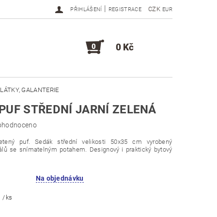
|
CZK
PŘIHLÁŠENÍ
REGISTRACE
EUR
0 Kč
0
LÁTKY, GALANTERIE
PUF STŘEDNÍ JARNÍ ZELENÁ
DOPLŇKY, KOMPONENTY
ohodnoceno
etený puf. Sedák střední velikosti 50x35 cm vyrobený
iálů se snímatelným potahem. Designový i praktický bytový
Na objednávku
č
/ ks