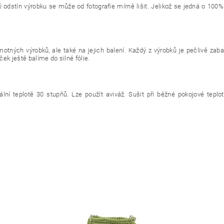
ý odstín výrobku se může od fotografie mírně lišit. Jelikož se jedná o 100%
otných výrobků, ale také na jejich balení. Každý z výrobků je pečlivě zab
ek ještě balíme do silné fólie.
ní teplotě 30 stupňů. Lze použít aviváž. Sušit při běžné pokojové teplot