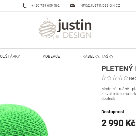
+420 739 609 562
INFO@JUSTINDESIGN.CZ
OLŠTÁŘKY
KOBERCE
KABELKY, TAŠKY
PLETENÝ 
ŠŇŮRY JUSTIN 3 MM
ŠŇŮRY JUSTIN 5 MM
Ne
Moderní ručně pl
z kvalitních mater
doplněk.
Dostupnost
2 990 K