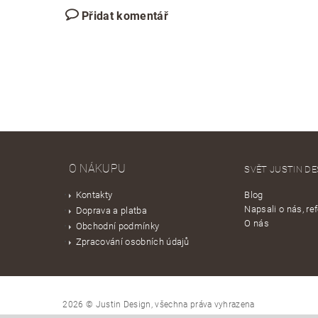
Přidat komentář
O NÁKUPU
SVĚT JUSTIN DE
Kontakty
Blog
Napsali o nás, re
Doprava a platba
O nás
Obchodní podmínky
Zpracování osobních údajů
2026 © Justin Design, všechna práva vyhrazena