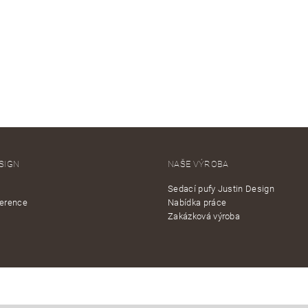
SIGN
NAŠE VÝROBA
Sedací pufy Justin Design
ference
Nabídka práce
Zakázková výroba