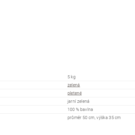
5 kg
zelená
pletené
jarní zelená
100 % bavlna
průměr 50 cm, výška 35 cm