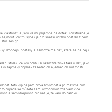
vé vlastnosti a jsou velmi příjemné na dotek. Konstrukce je
 sejmout. Vnitřní sypek je pro snazší údržbu opatřen zipem.
ustin Design.
níky drobnější postavy a samozřejmě děti, které se na něj i
ádací stolek. Velkou oblibu si okamžitě získá také u dětí, jako
ní jako zajímavý doplněk zasedacích a jednacích místností.
nosti této výplně patří nízká hmotnost a při maximálním
tomto případě se můžete sami rozhodnout, zda Vám více
vnosti a samozřejmostí pro nás je, že vám do balíčku