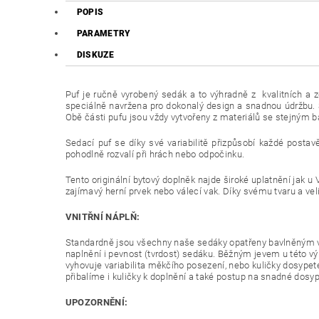
POPIS
PARAMETRY
DISKUZE
Puf je ručně vyrobený sedák a to výhradně z kvalitních a z
speciálně navržena pro dokonalý design a snadnou údržbu. S
Obě části pufu jsou vždy vytvořeny z materiálů se stejným
Sedací puf se díky své variabilitě přizpůsobí každé postav
pohodlně rozvalí při hrách nebo odpočinku.
Tento originální bytový doplněk najde široké uplatnění jak u V
zajímavý herní prvek nebo válecí vak. Díky svému tvaru a vel
VNITŘNÍ NÁPLŇ:
Standardně jsou všechny naše sedáky opatřeny bavlněným v
naplnění i pevnost (tvrdost) sedáku. Běžným jevem u této v
vyhovuje variabilita měkčího posezení, nebo kuličky dosypet
přibalíme i kuličky k doplnění a také postup na snadné dosyp
UPOZORNĚNÍ: