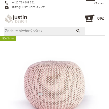
+420 739 609 562
CZK
EUR
INFO@JUSTINDESIGN.CZ
0
0 Kč
NOVINKA