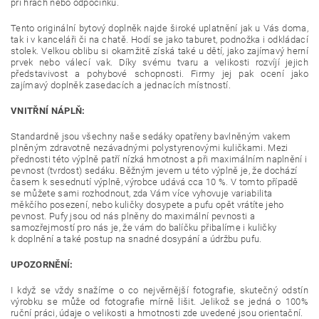
při hrách nebo odpočinku.
Tento originální bytový doplněk najde široké uplatnění jak u Vás doma,
tak i v kanceláři či na chatě. Hodí se jako taburet, podnožka i odkládací
stolek. Velkou oblibu si okamžitě získá také u dětí, jako zajímavý herní
prvek nebo válecí vak. Díky svému tvaru a velikosti rozvíjí jejich
představivost a pohybové schopnosti. Firmy jej pak ocení jako
zajímavý doplněk zasedacích a jednacích místností.
VNITŘNÍ NÁPLŇ:
Standardně jsou všechny naše sedáky opatřeny bavlněným vakem
plněným zdravotně nezávadnými polystyrenovými kuličkami. Mezi
přednosti této výplně patří nízká hmotnost a při maximálním naplnění i
pevnost (tvrdost) sedáku. Běžným jevem u této výplně je, že dochází
časem k sesednutí výplně, výrobce udává cca 10 %. V tomto případě
se můžete sami rozhodnout, zda Vám více vyhovuje variabilita
měkčího posezení, nebo kuličky dosypete a pufu opět vrátíte jeho
pevnost. Pufy jsou od nás plněny do maximální pevnosti a
samozřejmostí pro nás je, že vám do balíčku přibalíme i kuličky
k doplnění a také postup na snadné dosypání a údržbu pufu.
UPOZORNĚNÍ:
I když se vždy snažíme o co nejvěrnější fotografie, skutečný odstín
výrobku se může od fotografie mírně lišit. Jelikož se jedná o 100%
ruční práci, údaje o velikosti a hmotnosti zde uvedené jsou orientační.