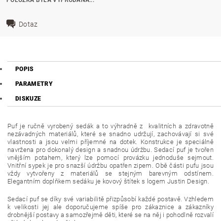
Dotaz
POPIS
PARAMETRY
DISKUZE
Puf je ručně vyrobený sedák a to výhradně z kvalitních a zdravotně
nezávadných materiálů, které se snadno udržují, zachovávají si své
vlastnosti a jsou velmi příjemné na dotek. Konstrukce je speciálně
navržena pro dokonalý design a snadnou údržbu. Sedací puf je tvořen
vnějším potahem, který lze pomocí provázku jednoduše sejmout.
Vnitřní sypek je pro snazší údržbu opatřen zipem. Obě části pufu jsou
vždy vytvořeny z materiálů se stejným barevným odstínem.
Elegantním doplňkem sedáku je kovový štítek s logem Justin Design.
Sedací puf se díky své variabilitě přizpůsobí každé postavě. Vzhledem
k velikosti jej ale doporučujeme spíše pro zákaznice a zákazníky
drobnější postavy a samozřejmě děti, které se na něj i pohodlně rozvalí