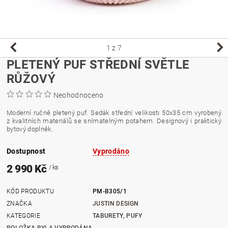
1
z 7
PLETENÝ PUF STŘEDNÍ SVĚTLE
RŮŽOVÝ
Neohodnoceno
Moderní ručně pletený puf. Sedák střední velikosti 50x35 cm vyrobený
z kvalitních materiálů se snímatelným potahem. Designový i praktický
bytový doplněk.
Dostupnost
Vyprodáno
2 990 Kč
/ ks
KÓD PRODUKTU
PM-B305/1
ZNAČKA
JUSTIN DESIGN
KATEGORIE
TABURETY, PUFY
POLOŽKA BYLA VYPRODÁNA...