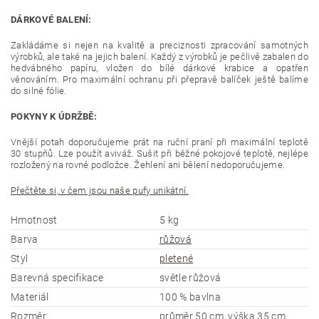
DÁRKOVÉ BALENÍ:
Zakládáme si nejen na kvalitě a preciznosti zpracování samotných
výrobků, ale také na jejich balení. Každý z výrobků je pečlivě zabalen do
hedvábného papíru, vložen do bílé dárkové krabice a opatřen
věnováním. Pro maximální ochranu při přepravě balíček ještě balíme
do silné fólie.
POKYNY K ÚDRŽBĚ:
Vnější potah doporučujeme prát na ruční praní při maximální teplotě
30 stupňů. Lze použít aviváž. Sušit při běžné pokojové teplotě, nejlépe
rozložený na rovné podložce. Žehlení ani bělení nedoporučujeme.
Přečtěte si, v čem jsou naše pufy unikátní.
Hmotnost
5 kg
Barva
růžová
Styl
pletené
Barevná specifikace
světle růžová
Materiál
100 % bavlna
Rozměr
průměr 50 cm, výška 35 cm