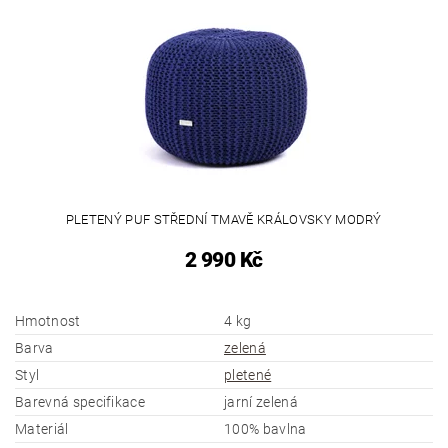
PLETENÝ PUF STŘEDNÍ TMAVĚ KRÁLOVSKY MODRÝ
2 990 Kč
Hmotnost
4 kg
Barva
zelená
Styl
pletené
Barevná specifikace
jarní zelená
Materiál
100% bavlna