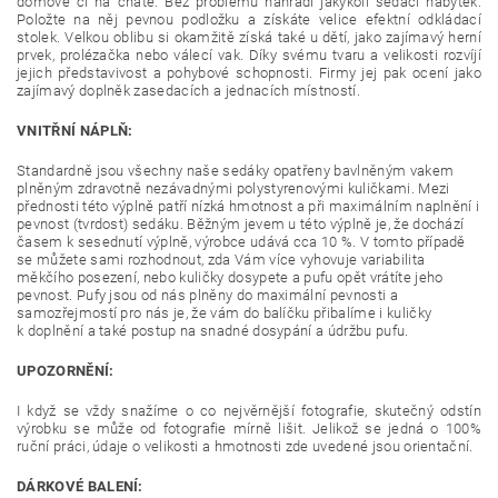
domově či na chatě. Bez problému nahradí jakýkoli sedací nábytek.
Položte na něj pevnou podložku a získáte velice efektní odkládací
stolek. Velkou oblibu si okamžitě získá také u dětí, jako zajímavý herní
prvek, prolézačka nebo válecí vak. Díky svému tvaru a velikosti rozvíjí
jejich představivost a pohybové schopnosti. Firmy jej pak ocení jako
zajímavý doplněk zasedacích a jednacích místností.
VNITŘNÍ NÁPLŇ:
Standardně jsou všechny naše sedáky opatřeny bavlněným vakem
plněným zdravotně nezávadnými polystyrenovými kuličkami. Mezi
přednosti této výplně patří nízká hmotnost a při maximálním naplnění i
pevnost (tvrdost) sedáku. Běžným jevem u této výplně je, že dochází
časem k sesednutí výplně, výrobce udává cca 10 %. V tomto případě
se můžete sami rozhodnout, zda Vám více vyhovuje variabilita
měkčího posezení, nebo kuličky dosypete a pufu opět vrátíte jeho
pevnost. Pufy jsou od nás plněny do maximální pevnosti a
samozřejmostí pro nás je, že vám do balíčku přibalíme i kuličky
k doplnění a také postup na snadné dosypání a údržbu pufu.
UPOZORNĚNÍ:
I když se vždy snažíme o co nejvěrnější fotografie, skutečný odstín
výrobku se může od fotografie mírně lišit. Jelikož se jedná o 100%
ruční práci, údaje o velikosti a hmotnosti zde uvedené jsou orientační.
DÁRKOVÉ BALENÍ: