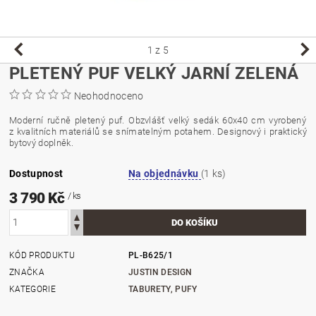
1
z 5
PLETENÝ PUF VELKÝ JARNÍ ZELENÁ
Neohodnoceno
Moderní ručně pletený puf. Obzvlášť velký sedák 60x40 cm vyrobený
z kvalitních materiálů se snímatelným potahem. Designový i praktický
bytový doplněk.
Dostupnost
Na objednávku
(1 ks)
3 790 Kč
/ ks
KÓD PRODUKTU
PL-B625/1
ZNAČKA
JUSTIN DESIGN
KATEGORIE
TABURETY, PUFY