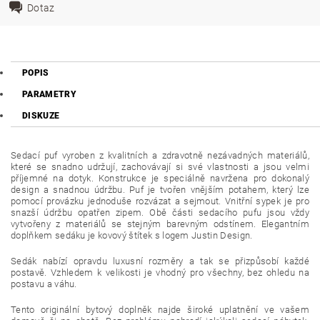
Dotaz
POPIS
PARAMETRY
DISKUZE
Sedací puf vyroben z kvalitních a zdravotně nezávadných materiálů,
které se snadno udržují, zachovávají si své vlastnosti a jsou velmi
příjemné na dotyk. Konstrukce je speciálně navržena pro dokonalý
design a snadnou údržbu. Puf je tvořen vnějším potahem, který lze
pomocí provázku jednoduše rozvázat a sejmout. Vnitřní sypek je pro
snazší údržbu opatřen zipem. Obě části sedacího pufu jsou vždy
vytvořeny z materiálů se stejným barevným odstínem. Elegantním
doplňkem sedáku je kovový štítek s logem Justin Design.
Sedák nabízí opravdu luxusní rozměry a tak se přizpůsobí každé
postavě. Vzhledem k velikosti je vhodný pro všechny, bez ohledu na
postavu a váhu.
Tento originální bytový doplněk najde široké uplatnění ve vašem