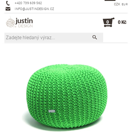
+420 739 609 562
CZK
EUR
INFO@JUSTINDESIGN.CZ
0
0 Kč