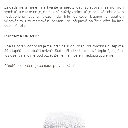
Zakládáme si nejen na kvalitě a preciznosti zpracování samotných
výrobků, ale také na jejich balení. Každý z výrobků je pečlivě zabalen do
hedvábného papíru, vložen do bílé dárkové krabice a opatřen
věnováním. Pro maximální ochranu při přepravě balíček ještě balíme
do silné fólie.
POKYNY K ÚDRŽBĚ:
Vnější potah doporučujeme prát na ruční praní při maximální teplotě
30 stupňů. Lze použít aviváž. Sušit při běžné pokojové teplotě, nejlépe
rozložený na rovné podložce. Žehlení ani bělení nedoporučujeme.
Přečtěte si, v čem jsou naše pufy unikátní.