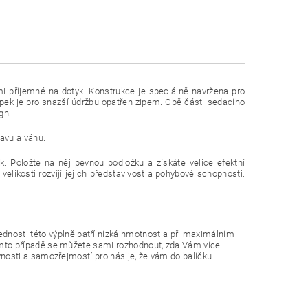
lmi příjemné na dotyk. Konstrukce je speciálně navržena pro
ypek je pro snazší údržbu opatřen zipem. Obě části sedacího
gn.
tavu a váhu.
. Položte na něj pevnou podložku a získáte velice efektní
velikosti rozvíjí jejich představivost a pohybové schopnosti.
nosti této výplně patří nízká hmotnost a při maximálním
tomto případě se můžete sami rozhodnout, zda Vám více
vnosti a samozřejmostí pro nás je, že vám do balíčku