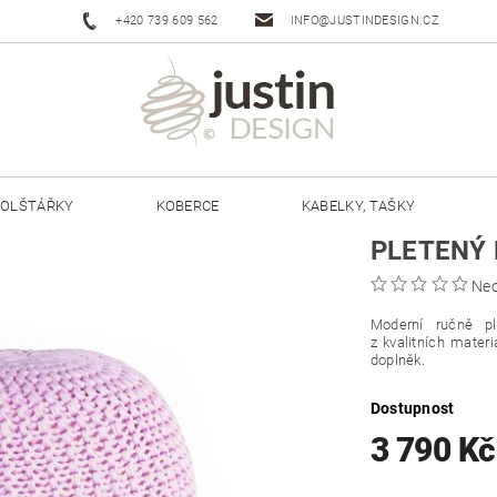
+420 739 609 562
INFO@JUSTINDESIGN.CZ
OLŠTÁŘKY
KOBERCE
KABELKY, TAŠKY
PLETENÝ 
ŠŇŮRY JUSTIN 3 MM
ŠŇŮRY JUSTIN 5 MM
Ne
Moderní ručně p
z kvalitních mater
doplněk.
Dostupnost
3 790 K