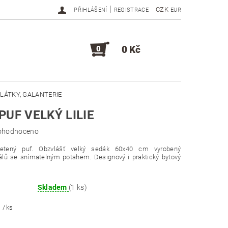
|
CZK
PŘIHLÁŠENÍ
REGISTRACE
EUR
0 Kč
0
LÁTKY, GALANTERIE
PUF VELKÝ LILIE
DOPLŇKY, KOMPONENTY
ohodnoceno
letený puf. Obzvlášť velký sedák 60x40 cm vyrobený
iálů se snímatelným potahem. Designový i praktický bytový
Skladem
(1 ks)
č
/ ks