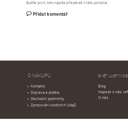
Buďte první, kdo napíše příspěvek k této položce.
Přidat komentář
O NÁKUPU
SVĚT JUSTIN DE
Kontakty
Blog
Napsali o nás, re
Doprava a platba
O nás
Obchodní podmínky
Zpracování osobních údajů