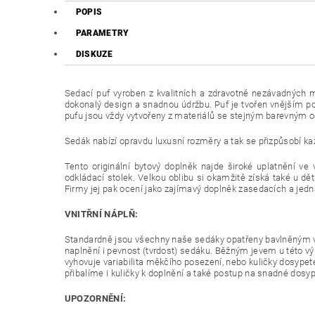
POPIS
PARAMETRY
DISKUZE
Sedací puf vyroben z kvalitních a zdravotně nezávadných ma
dokonalý design a snadnou údržbu. Puf je tvořen vnějším po
pufu jsou vždy vytvořeny z materiálů se stejným barevným 
Sedák nabízí opravdu luxusní rozměry a tak se přizpůsobí ka
Tento originální bytový doplněk najde široké uplatnění v
odkládací stolek. Velkou oblibu si okamžitě získá také u dět
Firmy jej pak ocení jako zajímavý doplněk zasedacích a jedn
VNITŘNÍ NÁPLŇ:
Standardně jsou všechny naše sedáky opatřeny bavlněným v
naplnění i pevnost (tvrdost) sedáku. Běžným jevem u této v
vyhovuje variabilita měkčího posezení, nebo kuličky dosypet
přibalíme i kuličky k doplnění a také postup na snadné dosyp
UPOZORNĚNÍ: