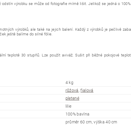
ý odstín výrobku se může od fotografie mírně lišit. Jelikož se jedná o 100%
otných výrobků, ale také na jejich balení. Každý z výrobků je pečlivě zab
ek ještě balíme do silné fólie.
ní teplotě 30 stupňů. Lze použít aviváž. Sušit při běžné pokojové teplot
4 kg
růžová
,
fialová
pletené
lilie
100% bavlna
průměr 60 cm, výška 40 cm