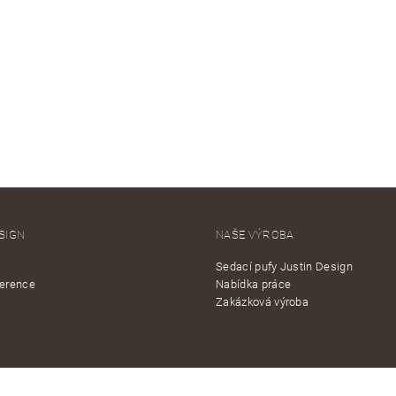
SIGN
NAŠE VÝROBA
Sedací pufy Justin Design
ference
Nabídka práce
Zakázková výroba