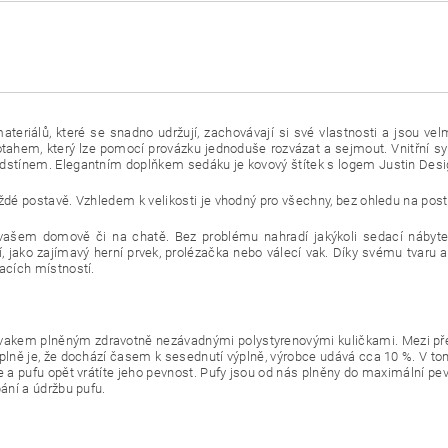
teriálů, které se snadno udržují, zachovávají si své vlastnosti a jsou ve
tahem, který lze pomocí provázku jednoduše rozvázat a sejmout. Vnitřní s
odstínem. Elegantním doplňkem sedáku je kovový štítek s logem Justin Desi
ždé postavě. Vzhledem k velikosti je vhodný pro všechny, bez ohledu na pos
e vašem domově či na chatě. Bez problému nahradí jakýkoli sedací nábytek
í, jako zajímavý herní prvek, prolézačka nebo válecí vak. Díky svému tvaru a 
acích místností.
akem plněným zdravotně nezávadnými polystyrenovými kuličkami. Mezi před
ýplně je, že dochází časem k sesednutí výplně, výrobce udává cca 10 %. V 
e a pufu opět vrátíte jeho pevnost. Pufy jsou od nás plněny do maximální pe
ání a údržbu pufu.