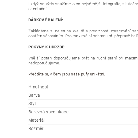
I když se vždy snažíme o co nejvěrnější fotografie, skutečn
orientační.
DÁRKOVÉ BALENÍ:
Zakládáme si nejen na kvalitě a preciznosti zpracování sam
opatřen věnováním. Pro maximální ochranu při přepravě balíč
POKYNY K ÚDRŽBĚ:
Vnější potah doporučujeme prát na ruční praní při maximál
nedoporučujeme.
Přečtěte si, v čem jsou naše pufy unikátní.
Hmotnost
Barva
Styl
Barevná specifikace
Materiál
Rozměr