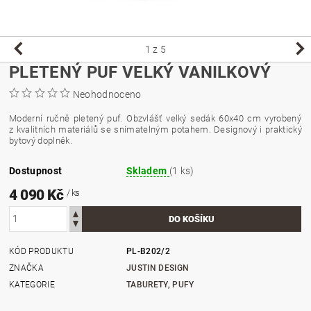
1
z 5
PLETENÝ PUF VELKÝ VANILKOVÝ
Neohodnoceno
Moderní ručně pletený puf. Obzvlášť velký sedák 60x40 cm vyrobený
z kvalitních materiálů se snímatelným potahem. Designový i praktický
bytový doplněk.
Dostupnost
Skladem
(1 ks)
4 090 Kč
/ ks
KÓD PRODUKTU
PL-B202/2
ZNAČKA
JUSTIN DESIGN
KATEGORIE
TABURETY, PUFY