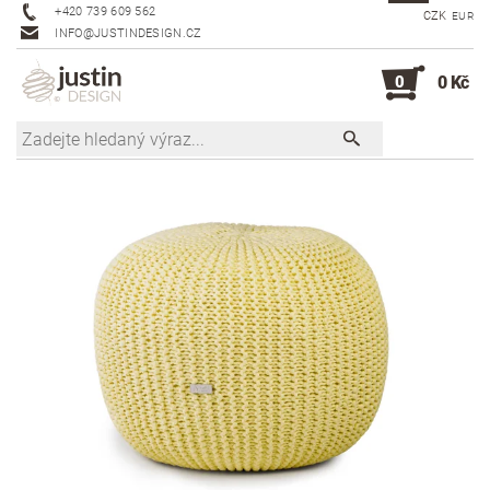
+420 739 609 562
CZK
EUR
INFO@JUSTINDESIGN.CZ
0
0 Kč