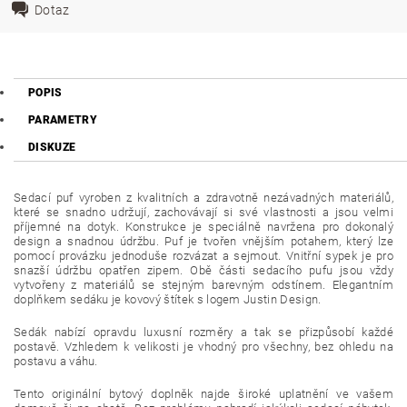
Dotaz
POPIS
PARAMETRY
DISKUZE
Sedací puf vyroben z kvalitních a zdravotně nezávadných materiálů,
které se snadno udržují, zachovávají si své vlastnosti a jsou velmi
příjemné na dotyk. Konstrukce je speciálně navržena pro dokonalý
design a snadnou údržbu. Puf je tvořen vnějším potahem, který lze
pomocí provázku jednoduše rozvázat a sejmout. Vnitřní sypek je pro
snazší údržbu opatřen zipem. Obě části sedacího pufu jsou vždy
vytvořeny z materiálů se stejným barevným odstínem. Elegantním
doplňkem sedáku je kovový štítek s logem Justin Design.
Sedák nabízí opravdu luxusní rozměry a tak se přizpůsobí každé
postavě. Vzhledem k velikosti je vhodný pro všechny, bez ohledu na
postavu a váhu.
Tento originální bytový doplněk najde široké uplatnění ve vašem