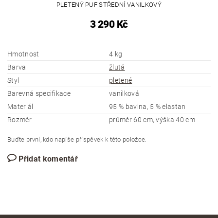
PLETENÝ PUF STŘEDNÍ VANILKOVÝ
3 290 Kč
Hmotnost
4 kg
Barva
žlutá
Styl
pletené
Barevná specifikace
vanilková
Materiál
95 % bavlna, 5 % elastan
Rozměr
průměr 60 cm, výška 40 cm
Buďte první, kdo napíše příspěvek k této položce.
Přidat komentář