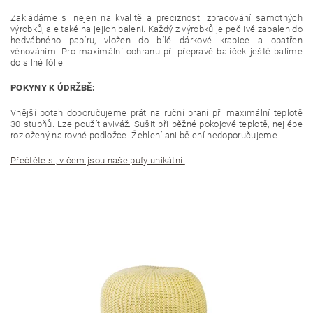
Zakládáme si nejen na kvalitě a preciznosti zpracování samotných
výrobků, ale také na jejich balení. Každý z výrobků je pečlivě zabalen do
hedvábného papíru, vložen do bílé dárkové krabice a opatřen
věnováním. Pro maximální ochranu při přepravě balíček ještě balíme
do silné fólie.
POKYNY K ÚDRŽBĚ:
Vnější potah doporučujeme prát na ruční praní při maximální teplotě
30 stupňů. Lze použít aviváž. Sušit při běžné pokojové teplotě, nejlépe
rozložený na rovné podložce. Žehlení ani bělení nedoporučujeme.
Přečtěte si, v čem jsou naše pufy unikátní.