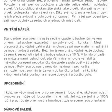
domově či na chatě. Bez problému nahradí jakýkoli sedací nábytek.
Položte na něj pevnou podložku a získáte velice efektní odkládací
stolek. Velkou oblibu si okamžitě získá také u dětí, jako zajímavý herní
prvek, prolézačka nebo válecí vak. Díky svému tvaru a velikosti rozvíjí
jejich představivost a pohybové schopnosti. Firmy jej pak ocení jako
zajímavý doplněk zasedacích a jednacích místností.
VNITŘNÍ NÁPLŇ:
Standardně jsou všechny naše sedáky opatřeny bavlněným vakem
plněným zdravotně nezávadnými polystyrenovými kuličkami. Mezi
přednosti této výplně patří nízká hmotnost a při maximálním naplnění i
pevnost (tvrdost) sedáku. Běžným jevem u této výplně je, že dochází
časem k sesednutí výplně, výrobce udává cca 10 %. V tomto případě
se můžete sami rozhodnout, zda Vám více vyhovuje variabilita
měkčího posezení, nebo kuličky dosypete a pufu opět vrátíte jeho
pevnost. Pufy jsou od nás plněny do maximální pevnosti a
samozřejmostí pro nás je, že vám do balíčku přibalíme i kuličky
k doplnění a také postup na snadné dosypání a údržbu pufu.
UPOZORNĚNÍ:
I když se vždy snažíme o co nejvěrnější fotografie, skutečný odstín
výrobku se může od fotografie mírně lišit. Jelikož se jedná o 100%
ruční práci, údaje o velikosti a hmotnosti zde uvedené jsou orientační.
DÁRKOVÉ BALENÍ: